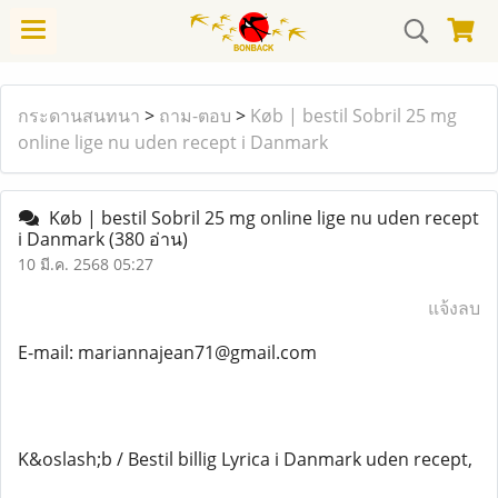
กระดานสนทนา
>
ถาม-ตอบ
>
Køb | bestil Sobril 25 mg
online lige nu uden recept i Danmark
Køb | bestil Sobril 25 mg online lige nu uden recept
i Danmark
(380 อ่าน)
10 มี.ค. 2568 05:27
แจ้งลบ
E-mail: mariannajean71@gmail.com
K&oslash;b / Bestil billig Lyrica i Danmark uden recept,