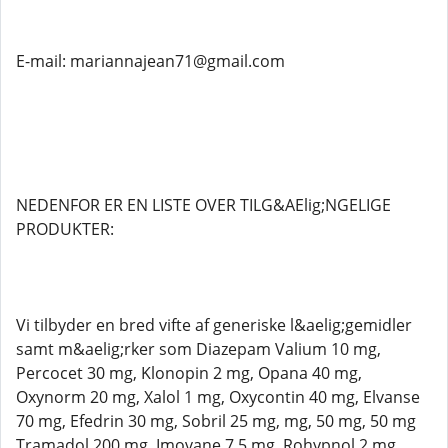
E-mail: mariannajean71@gmail.com
NEDENFOR ER EN LISTE OVER TILG&AElig;NGELIGE
PRODUKTER:
Vi tilbyder en bred vifte af generiske l&aelig;gemidler
samt m&aelig;rker som Diazepam Valium 10 mg,
Percocet 30 mg, Klonopin 2 mg, Opana 40 mg,
Oxynorm 20 mg, Xalol 1 mg, Oxycontin 40 mg, Elvanse
70 mg, Efedrin 30 mg, Sobril 25 mg, mg, 50 mg, 50 mg
Tramadol 200 mg, Imovane 7,5 mg, Rohypnol 2 mg,