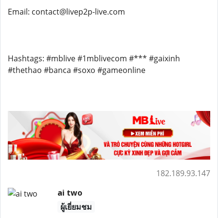
Email: contact@livep2p-live.com
Hashtags: #mblive #1mblivecom #*** #gaixinh
#thethao #banca #soxo #gameonline
182.189.93.147
ai two
ผู้เยี่ยมชม