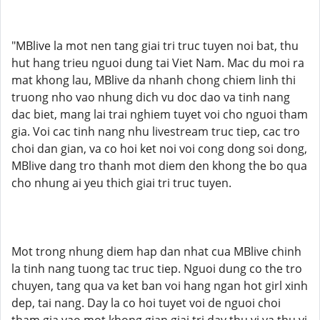
"MBlive la mot nen tang giai tri truc tuyen noi bat, thu
hut hang trieu nguoi dung tai Viet Nam. Mac du moi ra
mat khong lau, MBlive da nhanh chong chiem linh thi
truong nho vao nhung dich vu doc dao va tinh nang
dac biet, mang lai trai nghiem tuyet voi cho nguoi tham
gia. Voi cac tinh nang nhu livestream truc tiep, cac tro
choi dan gian, va co hoi ket noi voi cong dong soi dong,
MBlive dang tro thanh mot diem den khong the bo qua
cho nhung ai yeu thich giai tri truc tuyen.
Mot trong nhung diem hap dan nhat cua MBlive chinh
la tinh nang tuong tac truc tiep. Nguoi dung co the tro
chuyen, tang qua va ket ban voi hang ngan hot girl xinh
dep, tai nang. Day la co hoi tuyet voi de nguoi choi