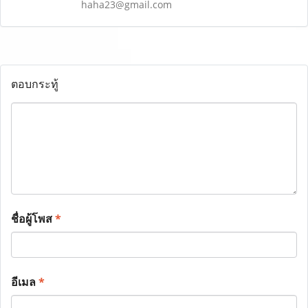
haha23@gmail.com
ตอบกระทู้
ชื่อผู้โพส
*
อีเมล
*