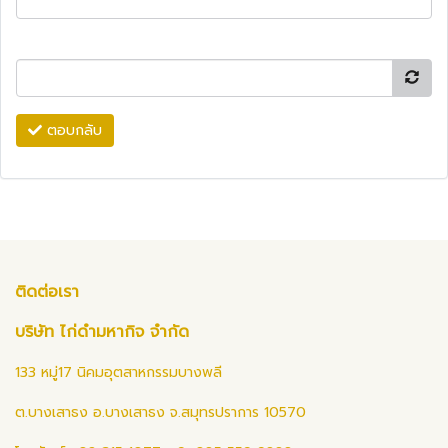
ตอบกลับ
ติดต่อเรา
บริษัท ไก่ดำมหากิจ จำกัด
133 หมู่17 นิคมอุตสาหกรรมบางพลี
ต.บางเสาธง อ.บางเสาธง จ.สมุทรปราการ 10570