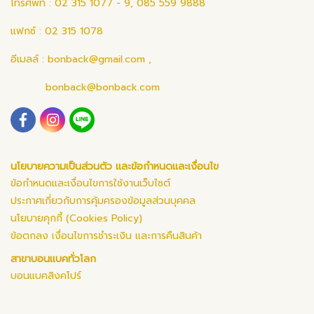
โทรศัพท์ : 02 315 1077 - 9, 085 559 9888
แฟกซ์ : 02 315 1078
อีเมลล์ :
bonback@gmail.com
,
bonback@bonback.com
นโยบายความเป็นส่วนตัว และข้อกำหนดและเงื่อนไข
ข้อกำหนดและเงื่อนไขการใช้งานเว็บไซต์
ประกาศเกี่ยวกับการคุ้มครองข้อมูลส่วนบุคคล
นโยบายคุกกี้ (Cookies Policy)
ข้อตกลง เงื่อนไขการชำระเงิน และการคืนสินค้า
สาขาบอนแบคทั่วโลก
บอนแบคสิงคโปร์