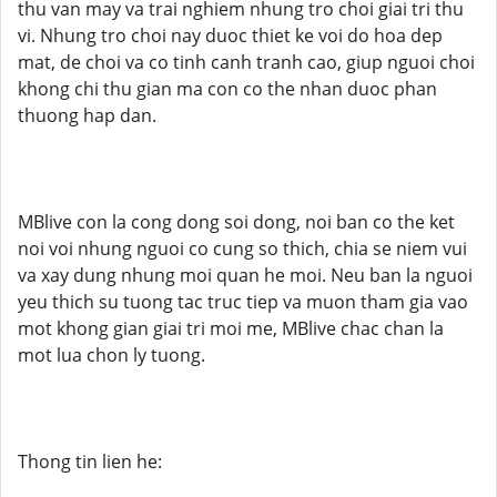
thu van may va trai nghiem nhung tro choi giai tri thu
vi. Nhung tro choi nay duoc thiet ke voi do hoa dep
mat, de choi va co tinh canh tranh cao, giup nguoi choi
khong chi thu gian ma con co the nhan duoc phan
thuong hap dan.
MBlive con la cong dong soi dong, noi ban co the ket
noi voi nhung nguoi co cung so thich, chia se niem vui
va xay dung nhung moi quan he moi. Neu ban la nguoi
yeu thich su tuong tac truc tiep va muon tham gia vao
mot khong gian giai tri moi me, MBlive chac chan la
mot lua chon ly tuong.
Thong tin lien he: