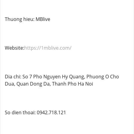
Thuong hieu: MBlive
Website:
https://1mblive.com/
Dia chi: So 7 Pho Nguyen Hy Quang, Phuong O Cho
Dua, Quan Dong Da, Thanh Pho Ha Noi
So dien thoai: 0942.718.121