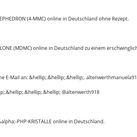
MEPHEDRON (4-MMC) online in Deutschland ohne Rezept.
ONE (MDMC) online in Deutschland zu einem erschwingliche
e E-Mail an: &hellip;.&hellip;.&hellip;. altenwerthmanuela
;.&hellip;.&hellip;.&hellip; @altenwerth918
 &alpha;-PHP-KRISTALLE online in Deutschland.