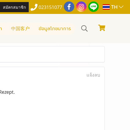
TH
สมัครสมาชิก
023151077
า
中国客户
ข้อมูลโภชนาการ
แจ้งลบ
Rezept.