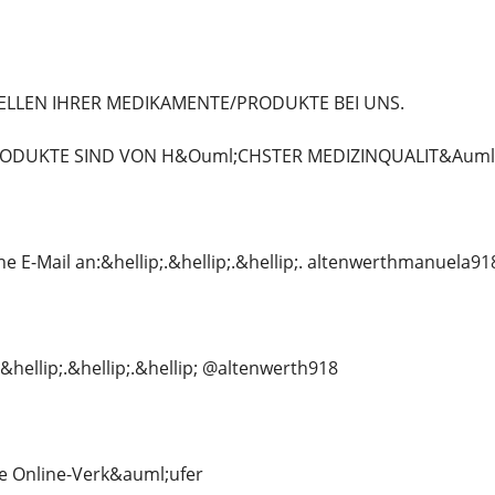
ELLEN IHRER MEDIKAMENTE/PRODUKTE BEI ​​UNS.
ODUKTE SIND VON H&Ouml;CHSTER MEDIZINQUALIT&Auml;
e E-Mail an:&hellip;.&hellip;.&hellip;. altenwerthmanuela
&hellip;.&hellip;.&hellip; @altenwerth918
e Online-Verk&auml;ufer