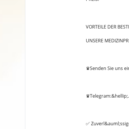
VORTEILE DER BEST
UNSERE MEDIZINPR
♛Senden Sie uns ein
♛Telegram:&hellip;.
✅ Zuverl&auml;ssig