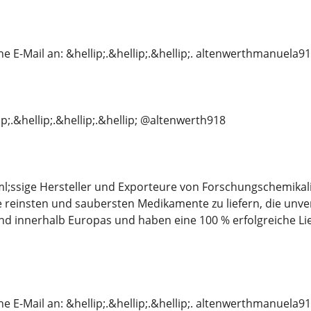
e E-Mail an: &hellip;.&hellip;.&hellip;. altenwerthmanuela
;.&hellip;.&hellip;.&hellip; @altenwerth918
l;ssige Hersteller und Exporteure von Forschungschemikal
reinsten und saubersten Medikamente zu liefern, die unver
nd innerhalb Europas und haben eine 100 % erfolgreiche L
e E-Mail an: &hellip;.&hellip;.&hellip;. altenwerthmanuela