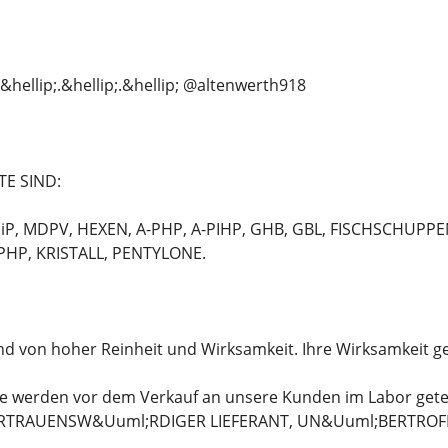
&hellip;.&hellip;.&hellip; @altenwerth918
E SIND:
iP, MDPV, HEXEN, A-PHP, A-PIHP, GHB, GBL, FISCHSCHUPP
-PHP, KRISTALL, PENTYLONE.
d von hoher Reinheit und Wirksamkeit. Ihre Wirksamkeit gen
te werden vor dem Verkauf an unsere Kunden im Labor ge
ERTRAUENSW&Uuml;RDIGER LIEFERANT, UN&Uuml;BERTRO