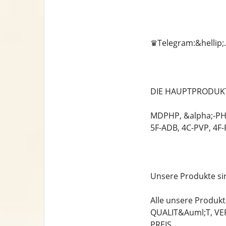
♛Telegram:&hellip;.
DIE HAUPTPRODUKT
MDPHP, &alpha;-PH
5F-ADB, 4C-PVP, 4F
Unsere Produkte sin
Alle unsere Produk
QUALIT&Auml;T, V
PREIS.