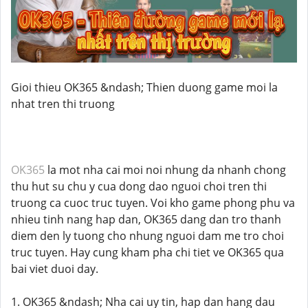
Gioi thieu OK365 &ndash; Thien duong game moi la
nhat tren thi truong
OK365
la mot nha cai moi noi nhung da nhanh chong
thu hut su chu y cua dong dao nguoi choi tren thi
truong ca cuoc truc tuyen. Voi kho game phong phu va
nhieu tinh nang hap dan, OK365 dang dan tro thanh
diem den ly tuong cho nhung nguoi dam me tro choi
truc tuyen. Hay cung kham pha chi tiet ve OK365 qua
bai viet duoi day.
1. OK365 &ndash; Nha cai uy tin, hap dan hang dau