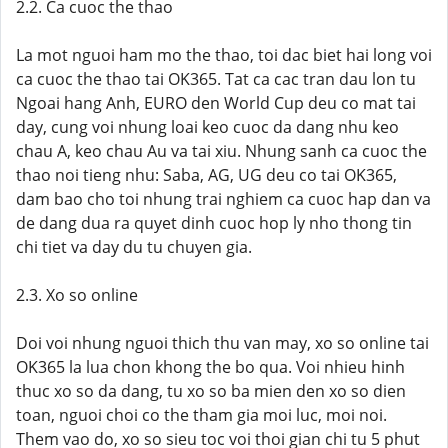
2.2. Ca cuoc the thao
La mot nguoi ham mo the thao, toi dac biet hai long voi
ca cuoc the thao tai OK365. Tat ca cac tran dau lon tu
Ngoai hang Anh, EURO den World Cup deu co mat tai
day, cung voi nhung loai keo cuoc da dang nhu keo
chau A, keo chau Au va tai xiu. Nhung sanh ca cuoc the
thao noi tieng nhu: Saba, AG, UG deu co tai OK365,
dam bao cho toi nhung trai nghiem ca cuoc hap dan va
de dang dua ra quyet dinh cuoc hop ly nho thong tin
chi tiet va day du tu chuyen gia.
2.3. Xo so online
Doi voi nhung nguoi thich thu van may, xo so online tai
OK365 la lua chon khong the bo qua. Voi nhieu hinh
thuc xo so da dang, tu xo so ba mien den xo so dien
toan, nguoi choi co the tham gia moi luc, moi noi.
Them vao do, xo so sieu toc voi thoi gian chi tu 5 phut