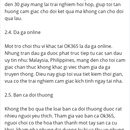
den 30 giay mang lai trai nghiem hoi hop, giup toi tan
huong cam giac cho doi ket qua ma khong can cho doi
qua lau.
2.4. Da ga online
Mot tro choi thu vi khac tai OK365 la da ga online.
Nhung tran dau ga duoc phat truc tiep tu cac san dau
uy tin nhu: Malaysia, Philippines, mang den cho toi cam
giac chan thuc khong khac gi viec tham gia da ga
truyen thong. Dieu nay giup toi vua tiet kiem thoi gian,
vua co the trai nghiem cam giac kich tinh ngay tai nha.
2.5. Ban ca doi thuong
Khong the bo qua the loai ban ca doi thuong duoc rat
nhieu nguoi yeu thich. Tham gia vao ban ca Ok365,
nguoi choi co the hoa than thanh mot tay san ca cu
khoi, kham pha nhung dai duong ky bi va thu ve nhung