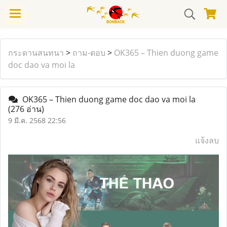
กระดานสนทนา
>
ถาม-ตอบ
>
OK365 – Thien duong game
doc dao va moi la
OK365 – Thien duong game doc dao va moi la
(276 อ่าน)
9 มี.ค. 2568 22:56
แจ้งลบ