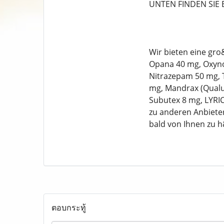
UNTEN FINDEN SIE 
Wir bieten eine gro
Opana 40 mg, Oxyno
Nitrazepam 50 mg, T
mg, Mandrax (Qualud
Subutex 8 mg, LYRI
zu anderen Anbieter
bald von Ihnen zu 
ตอบกระทู้