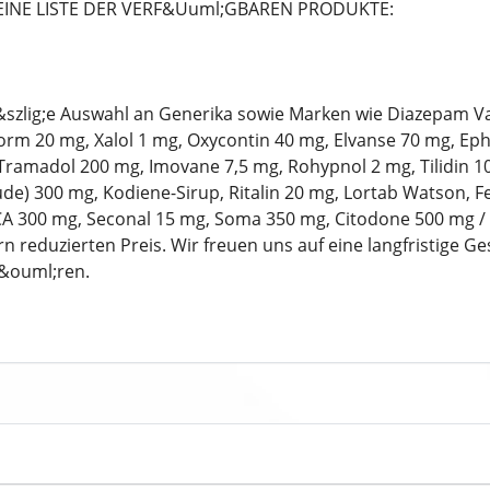
EINE LISTE DER VERF&Uuml;GBAREN PRODUKTE:
&szlig;e Auswahl an Generika sowie Marken wie Diazepam V
rm 20 mg, Xalol 1 mg, Oxycontin 40 mg, Elvanse 70 mg, Eph
ramadol 200 mg, Imovane 7,5 mg, Rohypnol 2 mg, Tilidin 1
e) 300 mg, Kodiene-Sirup, Ritalin 20 mg, Lortab Watson, F
CA 300 mg, Seconal 15 mg, Soma 350 mg, Citodone 500 mg / 
n reduzierten Preis. Wir freuen uns auf eine langfristige 
h&ouml;ren.