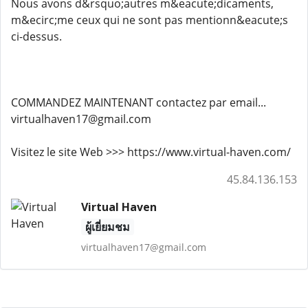
Nous avons d&rsquo;autres m&eacute;dicaments,
m&ecirc;me ceux qui ne sont pas mentionn&eacute;s
ci-dessus.
COMMANDEZ MAINTENANT contactez par email...
virtualhaven17@gmail.com
Visitez le site Web >>> https://www.virtual-haven.com/
45.84.136.153
Virtual Haven
ผู้เยี่ยมชม
virtualhaven17@gmail.com