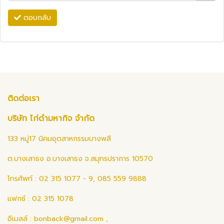
ตอบกลับ
ติดต่อเรา
บริษัท ไก่ดำมหากิจ จำกัด
133 หมู่17 นิคมอุตสาหกรรมบางพลี
ต.บางเสาธง อ.บางเสาธง จ.สมุทรปราการ 10570
โทรศัพท์ : 02 315 1077 - 9, 085 559 9888
แฟกซ์ : 02 315 1078
อีเมลล์ :
bonback@gmail.com
,