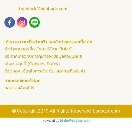
bonback@bonback.com
นโยบายความเป็นส่วนตัว และข้อกำหนดและเงื่อนไข
ข้อกำหนดและเงื่อนไขการใช้งานเว็บไซต์
ประกาศเกี่ยวกับการคุ้มครองข้อมูลส่วนบุคคล
นโยบายคุกกี้ (Cookies Policy)
ข้อตกลง เงื่อนไขการชำระเงิน และการคืนสินค้า
สาขาบอนแบคทั่วโลก
บอนแบคสิงคโปร์
© Copyright 2019 All Rights Reserved. bonback.com
Powered by
MakeWebEasy.com