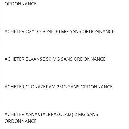
ORDONNANCE
ACHETER OXYCODONE 30 MG SANS ORDONNANCE
ACHETER ELVANSE 50 MG SANS ORDONNANCE
ACHETER CLONAZEPAM 2MG SANS ORDONNANCE
ACHETER XANAX (ALPRAZOLAM) 2 MG SANS
ORDONNANCE