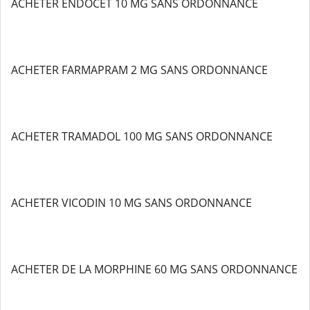
ACHETER ENDOCET 10 MG SANS ORDONNANCE
ACHETER FARMAPRAM 2 MG SANS ORDONNANCE
ACHETER TRAMADOL 100 MG SANS ORDONNANCE
ACHETER VICODIN 10 MG SANS ORDONNANCE
ACHETER DE LA MORPHINE 60 MG SANS ORDONNANCE