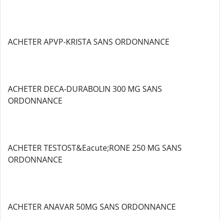
ACHETER APVP-KRISTA SANS ORDONNANCE
ACHETER DECA-DURABOLIN 300 MG SANS
ORDONNANCE
ACHETER TESTOST&Eacute;RONE 250 MG SANS
ORDONNANCE
ACHETER ANAVAR 50MG SANS ORDONNANCE