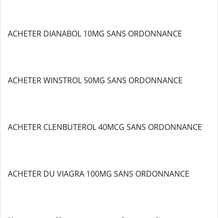
ACHETER DIANABOL 10MG SANS ORDONNANCE
ACHETER WINSTROL 50MG SANS ORDONNANCE
ACHETER CLENBUTEROL 40MCG SANS ORDONNANCE
ACHETER DU VIAGRA 100MG SANS ORDONNANCE