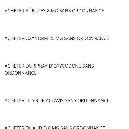
ACHETER SUBUTEX 8 MG SANS ORDONNANCE
ACHETER OXYNORM 20 MG SANS ORDONNANCE
ACHETER DU SPRAY D'OXYCODONE SANS
ORDONNANCE
ACHETER LE SIROP ACTAVIS SANS ORDONNANCE
ACHETER DILAUDID 8 MG SANS ORDONNANCE