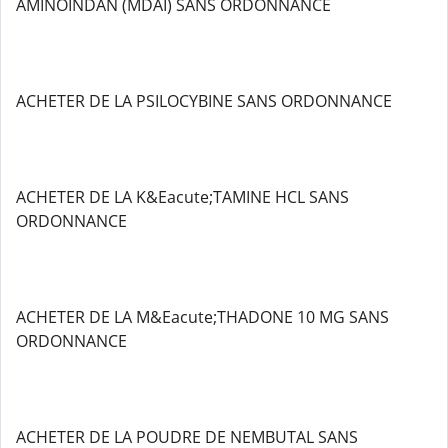
AMINOINDAN (MDAI) SANS ORDONNANCE
ACHETER DE LA PSILOCYBINE SANS ORDONNANCE
ACHETER DE LA K&Eacute;TAMINE HCL SANS
ORDONNANCE
ACHETER DE LA M&Eacute;THADONE 10 MG SANS
ORDONNANCE
ACHETER DE LA POUDRE DE NEMBUTAL SANS