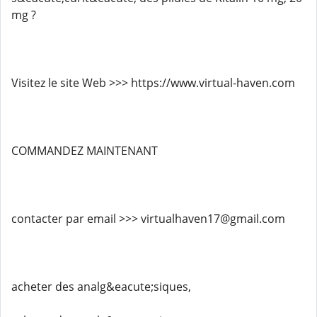
mg ?
Visitez le site Web >>> https://www.virtual-haven.com
COMMANDEZ MAINTENANT
contacter par email >>> virtualhaven17@gmail.com
acheter des analg&eacute;siques,