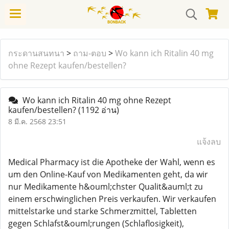
กระดานสนทนา
>
ถาม-ตอบ
>
Wo kann ich Ritalin 40 mg
ohne Rezept kaufen/bestellen?
Wo kann ich Ritalin 40 mg ohne Rezept
kaufen/bestellen?
(1192 อ่าน)
8 มี.ค. 2568 23:51
แจ้งลบ
Medical Pharmacy ist die Apotheke der Wahl, wenn es
um den Online-Kauf von Medikamenten geht, da wir
nur Medikamente h&ouml;chster Qualit&auml;t zu
einem erschwinglichen Preis verkaufen. Wir verkaufen
mittelstarke und starke Schmerzmittel, Tabletten
gegen Schlafst&ouml;rungen (Schlaflosigkeit),