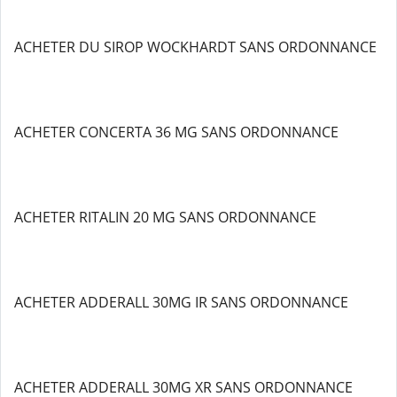
ACHETER DU SIROP WOCKHARDT SANS ORDONNANCE
ACHETER CONCERTA 36 MG SANS ORDONNANCE
ACHETER RITALIN 20 MG SANS ORDONNANCE
ACHETER ADDERALL 30MG IR SANS ORDONNANCE
ACHETER ADDERALL 30MG XR SANS ORDONNANCE