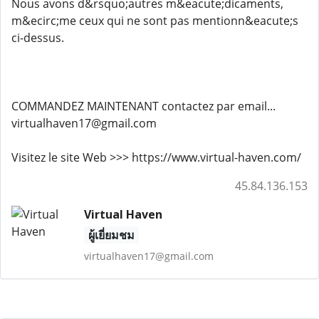
Nous avons d&rsquo;autres m&eacute;dicaments,
m&ecirc;me ceux qui ne sont pas mentionn&eacute;s
ci-dessus.
COMMANDEZ MAINTENANT contactez par email...
virtualhaven17@gmail.com
Visitez le site Web >>> https://www.virtual-haven.com/
45.84.136.153
Virtual Haven
ผู้เยี่ยมชม
virtualhaven17@gmail.com