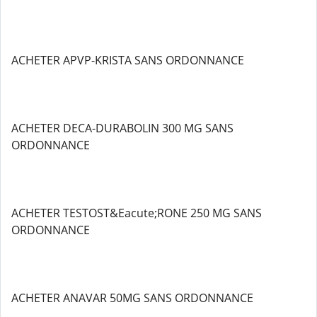
ACHETER APVP-KRISTA SANS ORDONNANCE
ACHETER DECA-DURABOLIN 300 MG SANS
ORDONNANCE
ACHETER TESTOST&Eacute;RONE 250 MG SANS
ORDONNANCE
ACHETER ANAVAR 50MG SANS ORDONNANCE