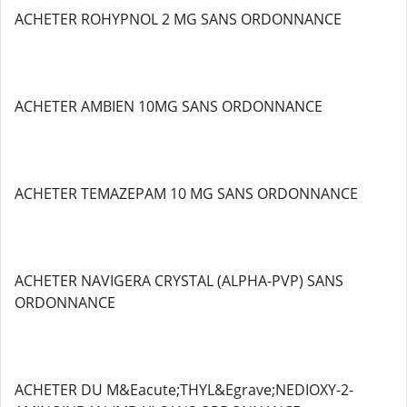
ACHETER ROHYPNOL 2 MG SANS ORDONNANCE
ACHETER AMBIEN 10MG SANS ORDONNANCE
ACHETER TEMAZEPAM 10 MG SANS ORDONNANCE
ACHETER NAVIGERA CRYSTAL (ALPHA-PVP) SANS
ORDONNANCE
ACHETER DU M&Eacute;THYL&Egrave;NEDIOXY-2-