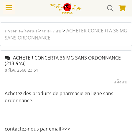
กระดานสนทนา
>
ถาม-ตอบ
>
ACHETER CONCERTA 36 MG
SANS ORDONNANCE
ACHETER CONCERTA 36 MG SANS ORDONNANCE
(213 อ่าน)
8 มี.ค. 2568 23:51
แจ้งลบ
Achetez des produits de pharmacie en ligne sans
ordonnance.
contactez-nous par email >>>