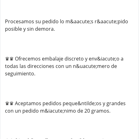
Procesamos su pedido lo m&aacute;s r&aacute;pido
posible y sin demora.
♛♛ Ofrecemos embalaje discreto y env&iacute;o a
todas las direcciones con un n&uacute;mero de
seguimiento.
♛♛ Aceptamos pedidos peque&ntilde;os y grandes
con un pedido m&iacute;nimo de 20 gramos.