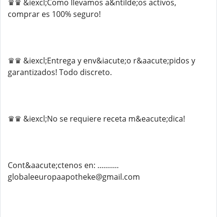
♛♛ &iexcl;Como llevamos a&ntilde;os activos,
comprar es 100% seguro!
♛♛ &iexcl;Entrega y env&iacute;o r&aacute;pidos y
garantizados! Todo discreto.
♛♛ &iexcl;No se requiere receta m&eacute;dica!
Cont&aacute;ctenos en: ...........
globaleeuropaapotheke@gmail.com