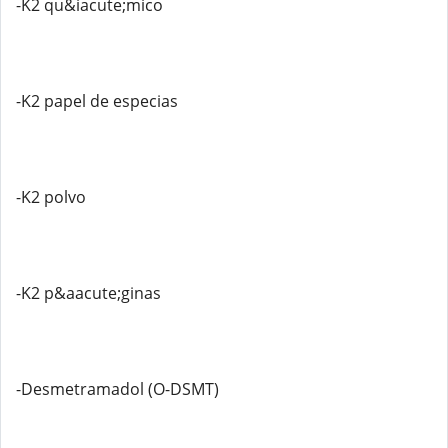
-K2 qu&iacute;mico
-K2 papel de especias
-K2 polvo
-K2 p&aacute;ginas
-Desmetramadol (O-DSMT)