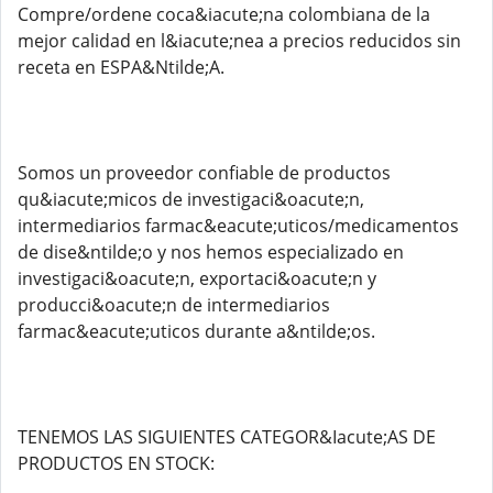
Compre/ordene coca&iacute;na colombiana de la
mejor calidad en l&iacute;nea a precios reducidos sin
receta en ESPA&Ntilde;A.
Somos un proveedor confiable de productos
qu&iacute;micos de investigaci&oacute;n,
intermediarios farmac&eacute;uticos/medicamentos
de dise&ntilde;o y nos hemos especializado en
investigaci&oacute;n, exportaci&oacute;n y
producci&oacute;n de intermediarios
farmac&eacute;uticos durante a&ntilde;os.
TENEMOS LAS SIGUIENTES CATEGOR&Iacute;AS DE
PRODUCTOS EN STOCK: