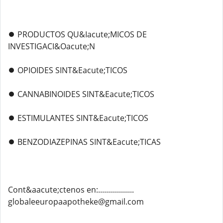
⏺️ PRODUCTOS QU&Iacute;MICOS DE
INVESTIGACI&Oacute;N
⏺️ OPIOIDES SINT&Eacute;TICOS
⏺️ CANNABINOIDES SINT&Eacute;TICOS
⏺️ ESTIMULANTES SINT&Eacute;TICOS
⏺️ BENZODIAZEPINAS SINT&Eacute;TICAS
Cont&aacute;ctenos en:..................
globaleeuropaapotheke@gmail.com