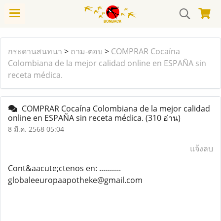
กระดานสนทนา
>
ถาม-ตอบ
>
COMPRAR Cocaína
Colombiana de la mejor calidad online en ESPAÑA sin
receta médica.
COMPRAR Cocaína Colombiana de la mejor calidad
online en ESPAÑA sin receta médica.
(310 อ่าน)
8 มี.ค. 2568 05:04
แจ้งลบ
Cont&aacute;ctenos en: ...........
globaleeuropaapotheke@gmail.com