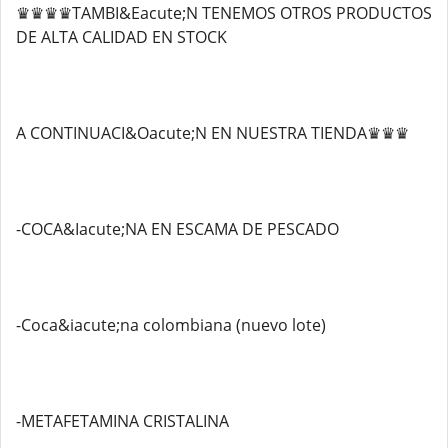
♛♛♛♛TAMBI&Eacute;N TENEMOS OTROS PRODUCTOS
DE ALTA CALIDAD EN STOCK
A CONTINUACI&Oacute;N EN NUESTRA TIENDA♛♛♛
-COCA&Iacute;NA EN ESCAMA DE PESCADO
-Coca&iacute;na colombiana (nuevo lote)
-METAFETAMINA CRISTALINA