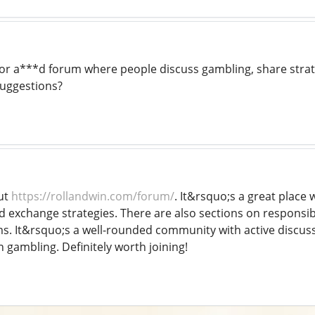
or a***d forum where people discuss gambling, share strate
suggestions?
ut
https://rollandwin.com/forum/
. It&rsquo;s a great place
nd exchange strategies. There are also sections on responsi
rms. It&rsquo;s a well-rounded community with active discuss
 gambling. Definitely worth joining!