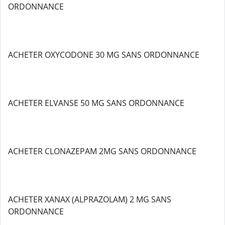
ORDONNANCE
ACHETER OXYCODONE 30 MG SANS ORDONNANCE
ACHETER ELVANSE 50 MG SANS ORDONNANCE
ACHETER CLONAZEPAM 2MG SANS ORDONNANCE
ACHETER XANAX (ALPRAZOLAM) 2 MG SANS
ORDONNANCE