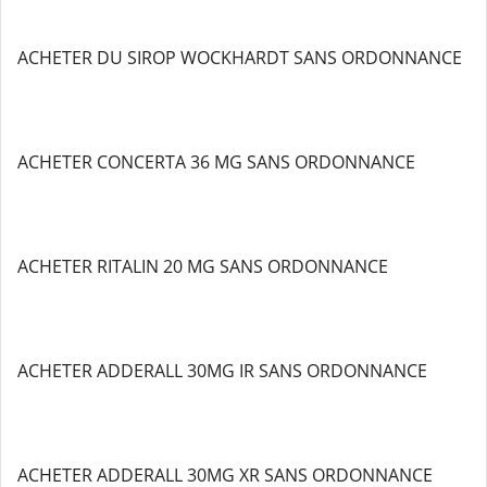
ACHETER DU SIROP WOCKHARDT SANS ORDONNANCE
ACHETER CONCERTA 36 MG SANS ORDONNANCE
ACHETER RITALIN 20 MG SANS ORDONNANCE
ACHETER ADDERALL 30MG IR SANS ORDONNANCE
ACHETER ADDERALL 30MG XR SANS ORDONNANCE