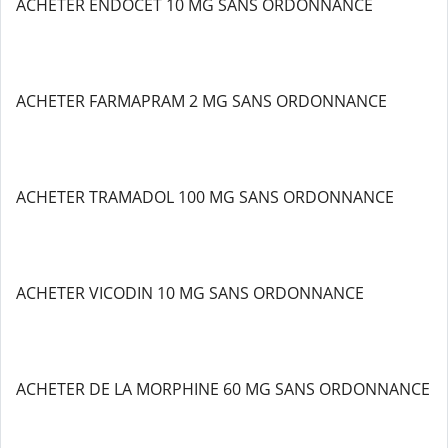
ACHETER ENDOCET 10 MG SANS ORDONNANCE
ACHETER FARMAPRAM 2 MG SANS ORDONNANCE
ACHETER TRAMADOL 100 MG SANS ORDONNANCE
ACHETER VICODIN 10 MG SANS ORDONNANCE
ACHETER DE LA MORPHINE 60 MG SANS ORDONNANCE