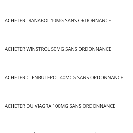
ACHETER DIANABOL 10MG SANS ORDONNANCE
ACHETER WINSTROL 50MG SANS ORDONNANCE
ACHETER CLENBUTEROL 40MCG SANS ORDONNANCE
ACHETER DU VIAGRA 100MG SANS ORDONNANCE