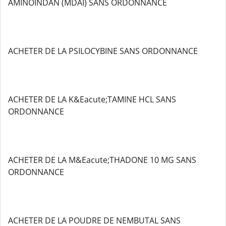
AMINOINDAN (MDAI) SANS ORDONNANCE
ACHETER DE LA PSILOCYBINE SANS ORDONNANCE
ACHETER DE LA K&Eacute;TAMINE HCL SANS
ORDONNANCE
ACHETER DE LA M&Eacute;THADONE 10 MG SANS
ORDONNANCE
ACHETER DE LA POUDRE DE NEMBUTAL SANS