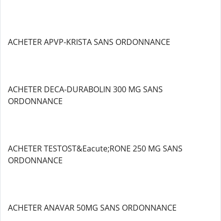
ACHETER APVP-KRISTA SANS ORDONNANCE
ACHETER DECA-DURABOLIN 300 MG SANS
ORDONNANCE
ACHETER TESTOST&Eacute;RONE 250 MG SANS
ORDONNANCE
ACHETER ANAVAR 50MG SANS ORDONNANCE