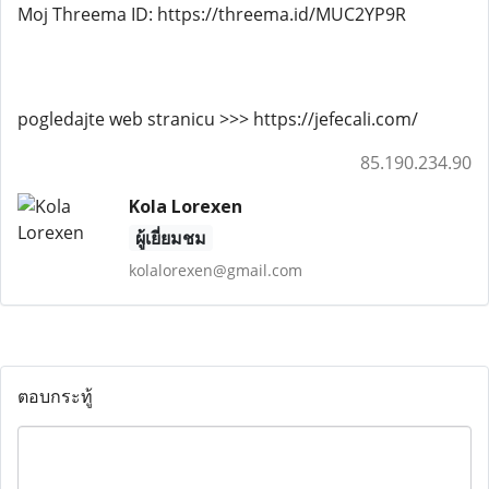
Moj Threema ID: https://threema.id/MUC2YP9R
pogledajte web stranicu >>> https://jefecali.com/
85.190.234.90
Kola Lorexen
ผู้เยี่ยมชม
kolalorexen@gmail.com
ตอบกระทู้