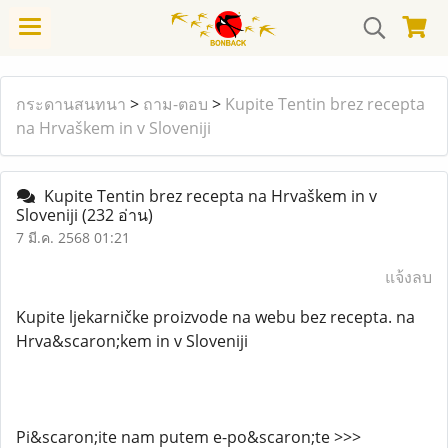
กระดานสนทนา
>
ถาม-ตอบ
>
Kupite Tentin brez recepta
na Hrvaškem in v Sloveniji
Kupite Tentin brez recepta na Hrvaškem in v
Sloveniji
(232 อ่าน)
7 มี.ค. 2568 01:21
แจ้งลบ
Kupite ljekarničke proizvode na webu bez recepta. na
Hrva&scaron;kem in v Sloveniji
Pi&scaron;ite nam putem e-po&scaron;te >>>