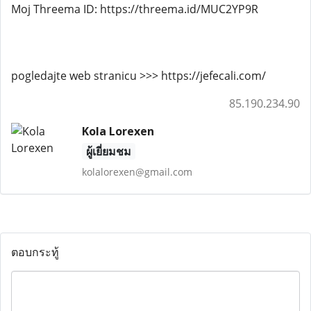
Moj Threema ID: https://threema.id/MUC2YP9R
pogledajte web stranicu >>> https://jefecali.com/
85.190.234.90
Kola Lorexen
ผู้เยี่ยมชม
kolalorexen@gmail.com
ตอบกระทู้