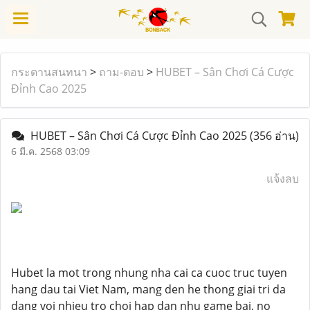
กระดานสนทนา
>
ถาม-ตอบ
>
HUBET – Sân Chơi Cá Cược
Đỉnh Cao 2025
HUBET – Sân Chơi Cá Cược Đỉnh Cao 2025
(356 อ่าน)
6 มี.ค. 2568 03:09
แจ้งลบ
Hubet la mot trong nhung nha cai ca cuoc truc tuyen
hang dau tai Viet Nam, mang den he thong giai tri da
dang voi nhieu tro choi hap dan nhu game bai, no