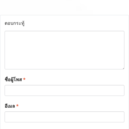
ตอบกระทู้
ชื่อผู้โพส
*
อีเมล
*