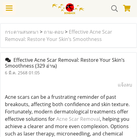
กระดานสนทนา
>
ถาม-ตอบ
>
Effective Acne Scar
Removal: Restore Your Skin’s Smoothness
Effective Acne Scar Removal: Restore Your Skin’s
Smoothness
(329 อ่าน)
6 มี.ค. 2568 01:05
แจ้งลบ
Acne scars can be a frustrating reminder of past
breakouts, affecting both confidence and skin texture.
Fortunately, modern dermatological treatments offer
effective solutions for
Acne Scar Removal
, helping you
achieve a clearer and more even complexion. Options
such as laser therapy, microneedling, and chemical