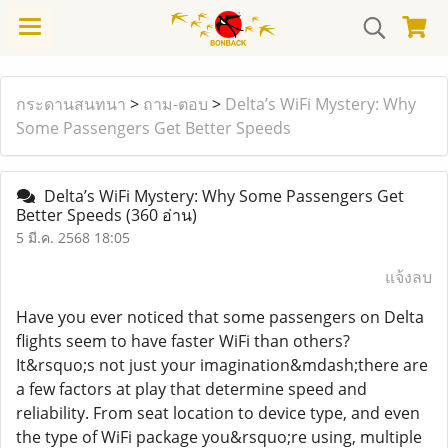
กระดานสนทนา
>
ถาม-ตอบ
>
Delta’s WiFi Mystery: Why
Some Passengers Get Better Speeds
Delta’s WiFi Mystery: Why Some Passengers Get
Better Speeds
(360 อ่าน)
5 มี.ค. 2568 18:05
แจ้งลบ
Have you ever noticed that some passengers on Delta
flights seem to have faster WiFi than others?
It&rsquo;s not just your imagination&mdash;there are
a few factors at play that determine speed and
reliability. From seat location to device type, and even
the type of WiFi package you&rsquo;re using, multiple