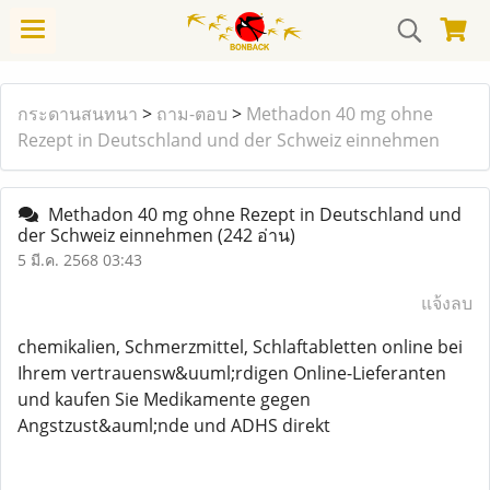
กระดานสนทนา
>
ถาม-ตอบ
>
Methadon 40 mg ohne
Rezept in Deutschland und der Schweiz einnehmen
Methadon 40 mg ohne Rezept in Deutschland und
der Schweiz einnehmen
(242 อ่าน)
5 มี.ค. 2568 03:43
แจ้งลบ
chemikalien, Schmerzmittel, Schlaftabletten online bei
Ihrem vertrauensw&uuml;rdigen Online-Lieferanten
und kaufen Sie Medikamente gegen
Angstzust&auml;nde und ADHS direkt