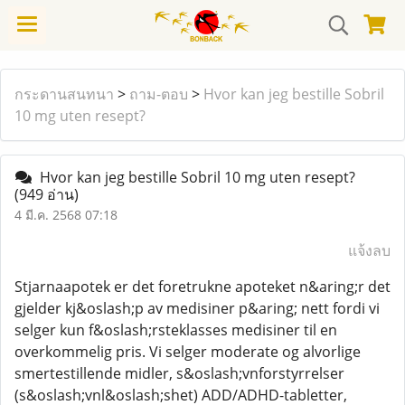
กระดานสนทนา
>
ถาม-ตอบ
>
Hvor kan jeg bestille Sobril
10 mg uten resept?
Hvor kan jeg bestille Sobril 10 mg uten resept?
(949 อ่าน)
4 มี.ค. 2568 07:18
แจ้งลบ
Stjarnaapotek er det foretrukne apoteket n&aring;r det
gjelder kj&oslash;p av medisiner p&aring; nett fordi vi
selger kun f&oslash;rsteklasses medisiner til en
overkommelig pris. Vi selger moderate og alvorlige
smertestillende midler, s&oslash;vnforstyrrelser
(s&oslash;vnl&oslash;shet) ADD/ADHD-tabletter,