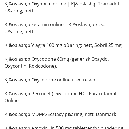
Kj&oslash;p Oxynorm online | Kj&oslash;p Tramadol
p&aring; nett
Kj&oslash;p ketamin online | Kj&oslash;p kokain
p&aring; nett
Kj&oslash;p Viagra 100 mg p&aring; nett, Sobril 25 mg
Kj&oslash;p Oxycodone 80mg (generisk Oxaydo,
Oxycontin, Roxicodone).
Kj&oslash;p Oxycodone online uten resept
Kj&oslash;p Percocet (Oxycodone HCL Paracetamol)
Online
Kj&oslash;p MDMA/Ecstasy p&aring; nett. Danmark
Kj&oslash;p Amoxicillin 500 mg tabletter for hunder og