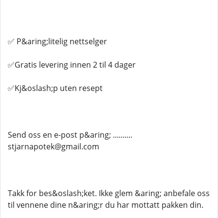
✅ P&aring;litelig nettselger
✅Gratis levering innen 2 til 4 dager
✅Kj&oslash;p uten resept
Send oss ​​en e-post p&aring; ..........
stjarnapotek@gmail.com
Takk for bes&oslash;ket. Ikke glem &aring; anbefale oss
til vennene dine n&aring;r du har mottatt pakken din.