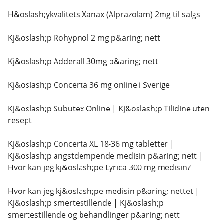
H&oslash;ykvalitets Xanax (Alprazolam) 2mg til salgs
Kj&oslash;p Rohypnol 2 mg p&aring; nett
Kj&oslash;p Adderall 30mg p&aring; nett
Kj&oslash;p Concerta 36 mg online i Sverige
Kj&oslash;p Subutex Online | Kj&oslash;p Tilidine uten
resept
Kj&oslash;p Concerta XL 18-36 mg tabletter |
Kj&oslash;p angstdempende medisin p&aring; nett |
Hvor kan jeg kj&oslash;pe Lyrica 300 mg medisin?
Hvor kan jeg kj&oslash;pe medisin p&aring; nettet |
Kj&oslash;p smertestillende | Kj&oslash;p
smertestillende og behandlinger p&aring; nett