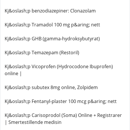
Kj&oslash;p benzodiazepiner: Clonazolam
Kj&oslash;p Tramadol 100 mg p&aring; nett
Kj&oslash;p GHB (gamma-hydroksybutyrat)
Kj&oslash;p Temazepam (Restoril)
Kj&oslash;p Vicoprofen (Hydrocodone Ibuprofen)
online |
Kj&oslash;p subutex 8mg online, Zolpidem
Kj&oslash;p Fentanyl-plaster 100 mcg p&aring; nett
Kj&oslash;p Carisoprodol (Soma) Online + Registrarer
| Smertestillende medisin