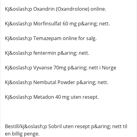
Kj&oslash;p Oxandrin (Oxandrolone) online.
Kj&oslash;p Morfinsulfat 60 mg p&aring; nett.
Kj&oslash;p Temazepam online for salg.
Kj&oslash;p fentermin p&aring; nett.
Kj&oslash;p Vyvanse 70mg p&aring; nett i Norge
Kj&oslash;p Nembutal Powder p&aring; nett.
Kj&oslash;p Metadon 40 mg uten resept.
Bestill/kj&oslash;p Sobril uten resept p&aring; nett til
en billig penge.