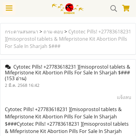
กระดานสนทนา
>
ถาม-ตอบ
>
Cytotec Pills! +27783618231
][misoprostol tablets & Mifepristone Kit Abortion Pills
For Sale In Sharjah $###
Cytotec Pills! +27783618231 ][misoprostol tablets &
Mifepristone Kit Abortion Pills For Sale In Sharjah $###
(153 อ่าน)
2 มี.ค. 2568 16:42
แจ้งลบ
Cytotec Pills! +27783618231 ][misoprostol tablets &
Mifepristone Kit Abortion Pills For Sale In Sharjah
$###Cytotec Pills! +27783618231 ][misoprostol tablets
& Mifepristone Kit Abortion Pills For Sale In Sharjah