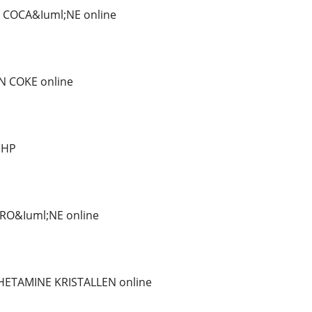
 COCA&Iuml;NE online
 COKE online
iHP
RO&Iuml;NE online
ETAMINE KRISTALLEN online