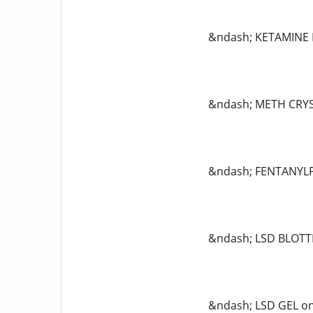
&ndash; KETAMINE 
&ndash; METH CRYST
&ndash; FENTANYLP
&ndash; LSD BLOTT
&ndash; LSD GEL on