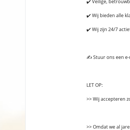
✔️ Veilige, betrouw
✔️ Wij bieden alle k
✔️ Wij zijn 24/7 act
✍️ Stuur ons een e
LET OP:
>> Wij accepteren z
>> Omdat we al jaren 