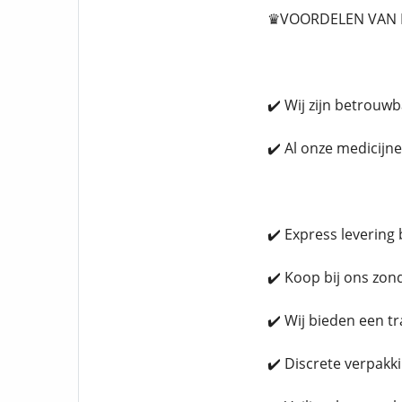
♛VOORDELEN VAN H
✔️ Wij zijn betrouw
✔️ Al onze medicijn
✔️ Express levering
✔️ Koop bij ons zon
✔️ Wij bieden een t
✔️ Discrete verpakk