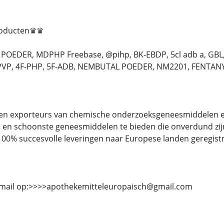
roducten♛♛
OEDER, MDPHP Freebase, @pihp, BK-EBDP, 5cl adb a, GBL
P, 4F-PHP, 5F-ADB, NEMBUTAL POEDER, NM2201, FENTANYL. en n
en en exporteurs van chemische onderzoeksgeneesmiddelen 
e en schoonste geneesmiddelen te bieden die onverdund zijn.
00% succesvolle leveringen naar Europese landen geregist
-mail op:>>>>apothekemitteleuropaisch@gmail.com