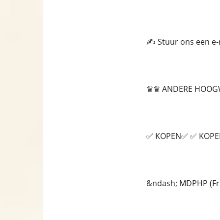
✍️ Stuur ons een e
♛♛ ANDERE HOOG
✅ KOPEN✅ ✅ KOP
&ndash; MDPHP (Fr