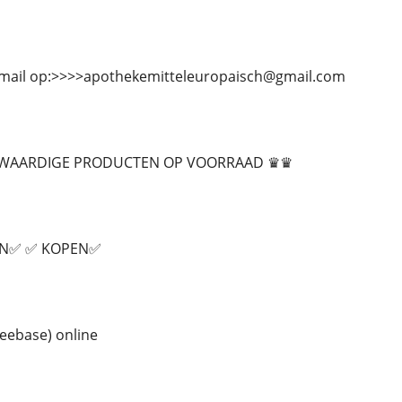
-mail op:>>>>apothekemitteleuropaisch@gmail.com
WAARDIGE PRODUCTEN OP VOORRAAD ♛♛
EN✅ ✅ KOPEN✅
eebase) online