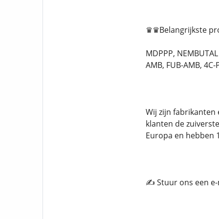
♛♛Belangrijkste p
MDPPP, NEMBUTAL P
AMB, FUB-AMB, 4C-PV
Wij zijn fabrikant
klanten de zuiverst
Europa en hebben 1
✍️ Stuur ons een e