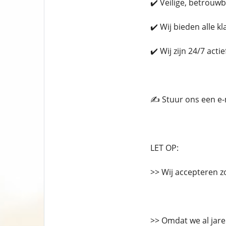
✔️ Veilige, betrouw
✔️ Wij bieden alle k
✔️ Wij zijn 24/7 act
✍️ Stuur ons een e
LET OP:
>> Wij accepteren z
>> Omdat we al jaren 