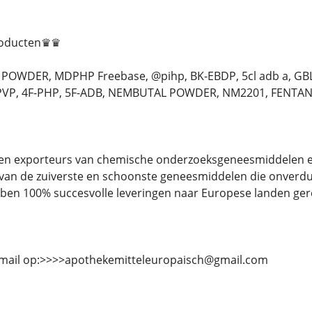
roducten♛♛
OWDER, MDPHP Freebase, @pihp, BK-EBDP, 5cl adb a, GBL
P, 4F-PHP, 5F-ADB, NEMBUTAL POWDER, NM2201, FENTANYL. en 
en en exporteurs van chemische onderzoeksgeneesmiddelen 
 van de zuiverste en schoonste geneesmiddelen die onverdund 
ben 100% succesvolle leveringen naar Europese landen gere
-mail op:>>>>apothekemitteleuropaisch@gmail.com