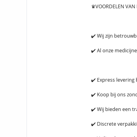
♛VOORDELEN VAN H
✔️ Wij zijn betrouw
✔️ Al onze medicijn
✔️ Express levering
✔️ Koop bij ons zon
✔️ Wij bieden een t
✔️ Discrete verpakk