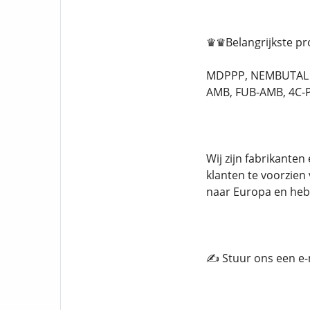
♛♛Belangrijkste p
MDPPP, NEMBUTAL P
AMB, FUB-AMB, 4C-PV
Wij zijn fabrikant
klanten te voorzien
naar Europa en heb
✍️ Stuur ons een e