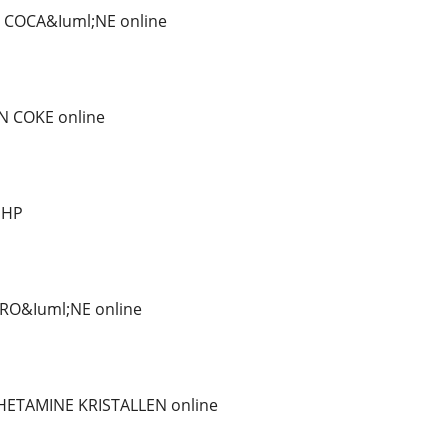
 COCA&Iuml;NE online
 COKE online
iHP
RO&Iuml;NE online
ETAMINE KRISTALLEN online