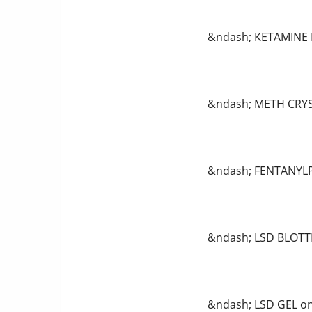
&ndash; KETAMINE 
&ndash; METH CRYST
&ndash; FENTANYLP
&ndash; LSD BLOTT
&ndash; LSD GEL on