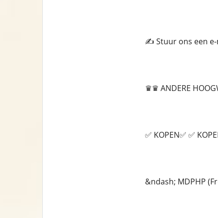
✍️ Stuur ons een e
♛♛ ANDERE HOOG
✅ KOPEN✅ ✅ KOP
&ndash; MDPHP (Fr