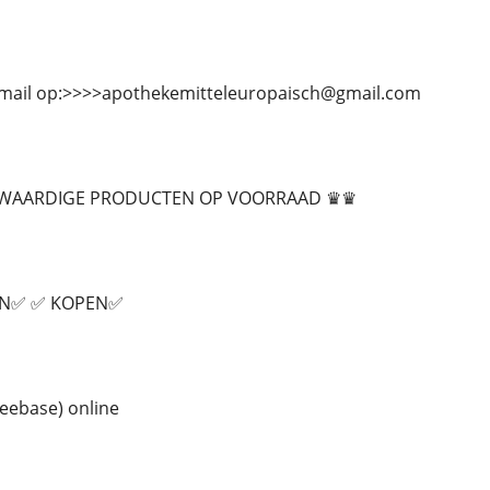
-mail op:>>>>apothekemitteleuropaisch@gmail.com
WAARDIGE PRODUCTEN OP VOORRAAD ♛♛
EN✅ ✅ KOPEN✅
eebase) online