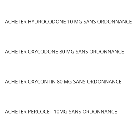
ACHETER HYDROCODONE 10 MG SANS ORDONNANCE
ACHETER OXYCODONE 80 MG SANS ORDONNANCE
ACHETER OXYCONTIN 80 MG SANS ORDONNANCE
ACHETER PERCOCET 10MG SANS ORDONNANCE