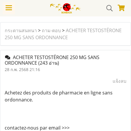
กระดานสนทนา
>
ถาม-ตอบ
>
ACHETER TESTOSTÉRONE
250 MG SANS ORDONNANCE
ACHETER TESTOSTÉRONE 250 MG SANS
ORDONNANCE
(243 อ่าน)
28 ก.พ. 2568 21:16
แจ้งลบ
Achetez des produits de pharmacie en ligne sans
ordonnance.
contactez-nous par email >>>