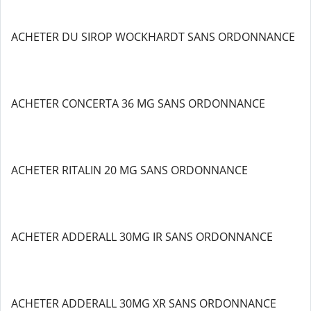
ACHETER DU SIROP WOCKHARDT SANS ORDONNANCE
ACHETER CONCERTA 36 MG SANS ORDONNANCE
ACHETER RITALIN 20 MG SANS ORDONNANCE
ACHETER ADDERALL 30MG IR SANS ORDONNANCE
ACHETER ADDERALL 30MG XR SANS ORDONNANCE