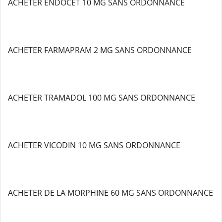
ACHETER ENDOCET 10 MG SANS ORDONNANCE
ACHETER FARMAPRAM 2 MG SANS ORDONNANCE
ACHETER TRAMADOL 100 MG SANS ORDONNANCE
ACHETER VICODIN 10 MG SANS ORDONNANCE
ACHETER DE LA MORPHINE 60 MG SANS ORDONNANCE