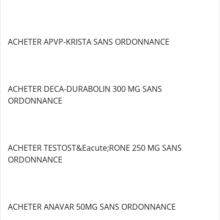
ACHETER APVP-KRISTA SANS ORDONNANCE
ACHETER DECA-DURABOLIN 300 MG SANS
ORDONNANCE
ACHETER TESTOST&Eacute;RONE 250 MG SANS
ORDONNANCE
ACHETER ANAVAR 50MG SANS ORDONNANCE