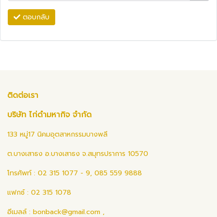
ตอบกลับ
ติดต่อเรา
บริษัท ไก่ดำมหากิจ จำกัด
133 หมู่17 นิคมอุตสาหกรรมบางพลี
ต.บางเสาธง อ.บางเสาธง จ.สมุทรปราการ 10570
โทรศัพท์ : 02 315 1077 - 9, 085 559 9888
แฟกซ์ : 02 315 1078
อีเมลล์ :
bonback@gmail.com
,