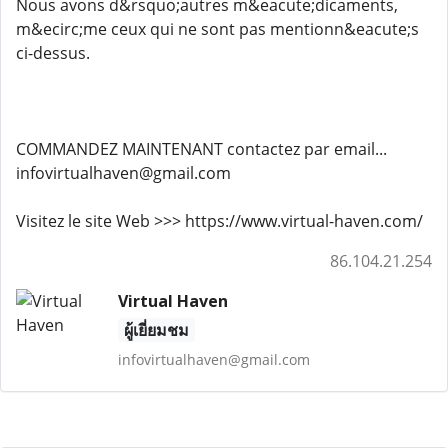
Nous avons d&rsquo;autres m&eacute;dicaments,
m&ecirc;me ceux qui ne sont pas mentionn&eacute;s
ci-dessus.
COMMANDEZ MAINTENANT contactez par email...
infovirtualhaven@gmail.com
Visitez le site Web >>> https://www.virtual-haven.com/
86.104.21.254
Virtual Haven
ผู้เยี่ยมชม
infovirtualhaven@gmail.com