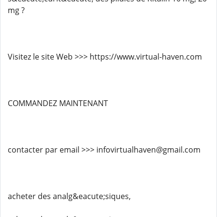
mg ?
Visitez le site Web >>> https://www.virtual-haven.com
COMMANDEZ MAINTENANT
contacter par email >>> infovirtualhaven@gmail.com
acheter des analg&eacute;siques,