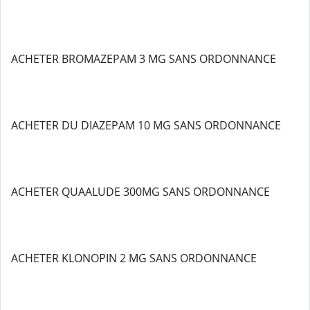
ACHETER BROMAZEPAM 3 MG SANS ORDONNANCE
ACHETER DU DIAZEPAM 10 MG SANS ORDONNANCE
ACHETER QUAALUDE 300MG SANS ORDONNANCE
ACHETER KLONOPIN 2 MG SANS ORDONNANCE