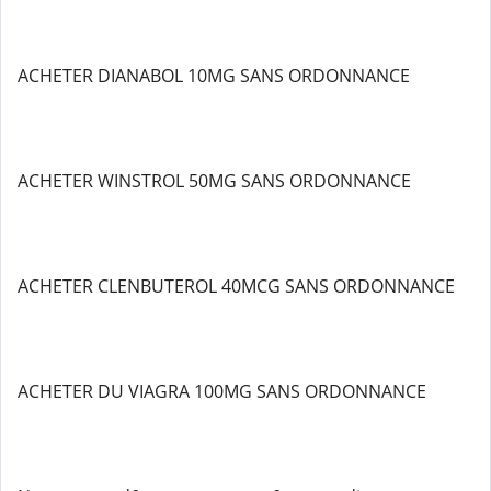
ACHETER DIANABOL 10MG SANS ORDONNANCE
ACHETER WINSTROL 50MG SANS ORDONNANCE
ACHETER CLENBUTEROL 40MCG SANS ORDONNANCE
ACHETER DU VIAGRA 100MG SANS ORDONNANCE