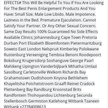
EFFECTS# This Will Be Helpful To You If You Are Looking
For The Best Penis Enlargement Products And You
Have: Small Size. Male Low Libido. Male Impotence.
Laziness in the Bed. Premature Ejaculation. Cannot
Satisfy Your Partner. Or Any Other Sexual Concern.
Same Day Results 100% Guaranteed No Side Effects
Available Clinics; Johannesburg Cape Town Pretoria
Durban Port Elizabeth Bloemfontein Pietermaritzburg
Soweto East London Nelspruit Kimberley Polokwane
Rustenburg Vereeniging Tembisa Benoni Roodepoort
Boksburg Krugersdorp Soshanguve George Paarl
Mahikeng Upington Vanderbijlpark Mthatha Umlazi
Sasolburg Carletonville Welkom Richards Bay
Grahamstown Oudtshoom Knysna Bethlehem
Khayelitsha Potchetstroom Graaff-Reinet Cradock
Plettenberg Bay Randburg Kroonstad Brits
Randfontein Thohoyandou Lichtenburg Secunda
Stellenbosch Germiston Katlehong Witbank Tzaneen
Witbank +27784008613