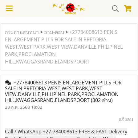
กระดานสนทนา
>
ถาม-ตอบ
>
+27784008613 PENIS
ENLARGEMENT PILLS FOR SALE IN PRETORIA
WEST,WEST PARK,WEST VIEW,DANVILLE,PHILIP NEL
PARK,PROCLAMATION
HILL,KWAGGASRAND,ELANDSPOORT
+27784008613 PENIS ENLARGEMENT PILLS FOR
SALE IN PRETORIA WEST,WEST PARK,WEST
VIEW,DANVILLE,PHILIP NEL PARK,PROCLAMATION
HILL,KWAGGASRAND,ELANDSPOORT
(302 อ่าน)
28 ก.พ. 2568 18:02
แจ้งลบ
Call / WhatsApp +27-784008613 FREE & FAST Delivery