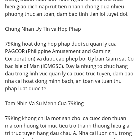
hien giao dich nap/rut tien nhanh chong qua nhieu
phuong thuc an toan, dam bao tinh tien loi tuyet doi.
Chung Nhan Uy Tin va Hop Phap
79King hoat dong hop phap duoi su quan ly cua
PAGCOR (Philippine Amusement and Gaming
Corporation) va duoc cap phep boi Uy ban Giam sat Co
bac Isle of Man (IOMGSC). Day la nhung to chuc hang
dau trong linh vuc quan ly ca cuoc truc tuyen, dam bao
nha cai hoat dong minh bach, an toan va tuan thu
phap luat quoc te.
Tam Nhin Va Su Menh Cua 79King
79King khong chi la mot san choi ca cuoc don thuan
ma con huong toi muc tieu tro thanh thuong hieu giai
tri truc tuyen hang dau chau A. Nha cai luon chu trong