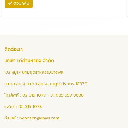
ตอบกลับ
ติดต่อเรา
บริษัท ไก่ดำมหากิจ จำกัด
133 หมู่17 นิคมอุตสาหกรรมบางพลี
ต.บางเสาธง อ.บางเสาธง จ.สมุทรปราการ 10570
โทรศัพท์ : 02 315 1077 - 9, 085 559 9888
แฟกซ์ : 02 315 1078
อีเมลล์ :
bonback@gmail.com
,