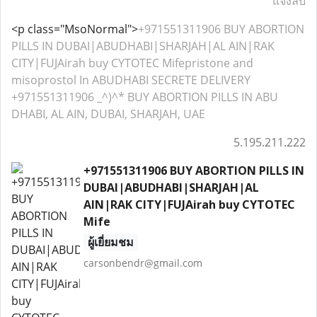
แจ้งลบ
<p class="MsoNormal">
+971551311906 BUY ABORTION
PILLS IN DUBAI|ABUDHABI|SHARJAH|AL AIN|RAK
CITY|FUJAirah buy CYTOTEC Mifepristone and
misoprostol In ABUDHABI SECRETE DELIVERY
+971551311906 _^)^* BUY ABORTION PILLS IN ABU
DHABI, AL AIN, DUBAI, SHARJAH, UAE
5.195.211.222
+971551311906 BUY ABORTION PILLS IN
DUBAI|ABUDHABI|SHARJAH|AL
AIN|RAK CITY|FUJAirah buy CYTOTEC
Mife
ผู้เยี่ยมชม
carsonbendr@gmail.com