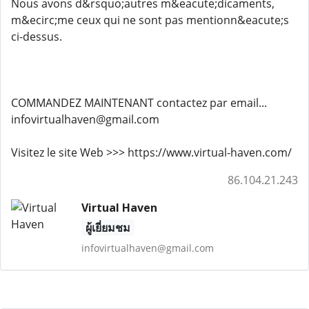
Nous avons d&rsquo;autres m&eacute;dicaments,
m&ecirc;me ceux qui ne sont pas mentionn&eacute;s
ci-dessus.
COMMANDEZ MAINTENANT contactez par email...
infovirtualhaven@gmail.com
Visitez le site Web >>> https://www.virtual-haven.com/
86.104.21.243
Virtual Haven
ผู้เยี่ยมชม
infovirtualhaven@gmail.com