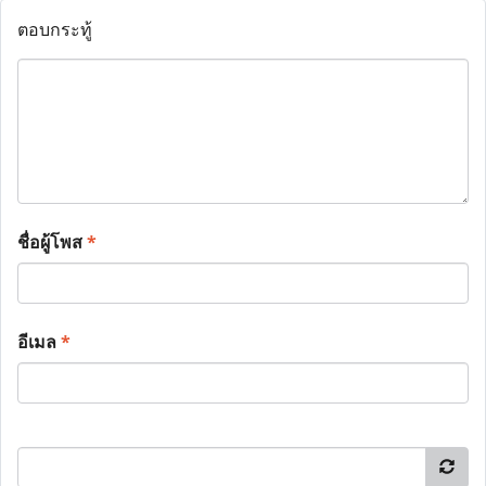
ตอบกระทู้
ชื่อผู้โพส
*
อีเมล
*