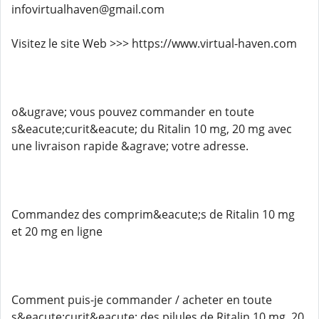
infovirtualhaven@gmail.com
Visitez le site Web >>> https://www.virtual-haven.com
o&ugrave; vous pouvez commander en toute
s&eacute;curit&eacute; du Ritalin 10 mg, 20 mg avec
une livraison rapide &agrave; votre adresse.
Commandez des comprim&eacute;s de Ritalin 10 mg
et 20 mg en ligne
Comment puis-je commander / acheter en toute
s&eacute;curit&eacute; des pilules de Ritalin 10 mg, 20