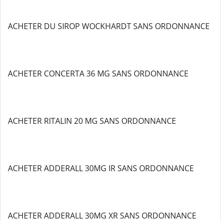
ACHETER DU SIROP WOCKHARDT SANS ORDONNANCE
ACHETER CONCERTA 36 MG SANS ORDONNANCE
ACHETER RITALIN 20 MG SANS ORDONNANCE
ACHETER ADDERALL 30MG IR SANS ORDONNANCE
ACHETER ADDERALL 30MG XR SANS ORDONNANCE