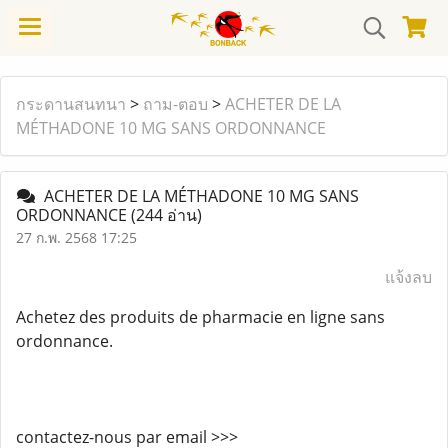
กระดานสนทนา
>
ถาม-ตอบ
>
ACHETER DE LA
MÉTHADONE 10 MG SANS ORDONNANCE
ACHETER DE LA MÉTHADONE 10 MG SANS
ORDONNANCE
(244 อ่าน)
27 ก.พ. 2568 17:25
แจ้งลบ
Achetez des produits de pharmacie en ligne sans
ordonnance.
contactez-nous par email >>>