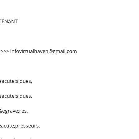
TENANT
l >>> infovirtualhaven@gmail.com
eacute;siques,
eacute;siques,
&egrave;res,
eacute;presseurs,