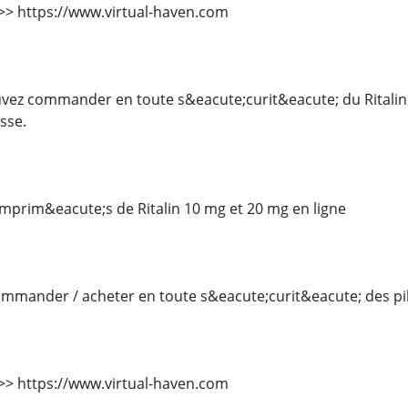
 >>> https://www.virtual-haven.com
ez commander en toute s&eacute;curit&eacute; du Ritalin 
sse.
rim&eacute;s de Ritalin 10 mg et 20 mg en ligne
mander / acheter en toute s&eacute;curit&eacute; des pilu
 >>> https://www.virtual-haven.com