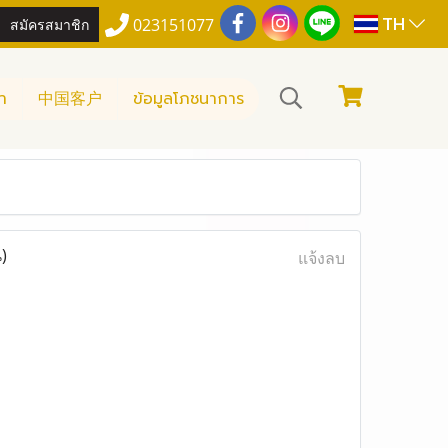
TH
สมัครสมาชิก
023151077
า
中国客户
ข้อมูลโภชนาการ
)
แจ้งลบ