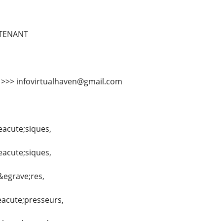
TENANT
l >>> infovirtualhaven@gmail.com
eacute;siques,
eacute;siques,
&egrave;res,
eacute;presseurs,