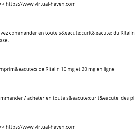
 >>> https://www.virtual-haven.com
ez commander en toute s&eacute;curit&eacute; du Ritalin 
sse.
rim&eacute;s de Ritalin 10 mg et 20 mg en ligne
mander / acheter en toute s&eacute;curit&eacute; des pilu
 >>> https://www.virtual-haven.com