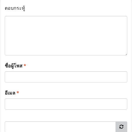
ตอบกระทู้
ชื่อผู้โพส
*
อีเมล
*