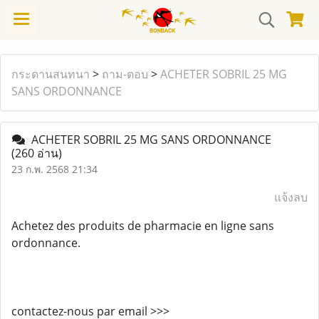
กระดานสนทนา
>
ถาม-ตอบ
>
ACHETER SOBRIL 25 MG
SANS ORDONNANCE
ACHETER SOBRIL 25 MG SANS ORDONNANCE
(260 อ่าน)
23 ก.พ. 2568 21:34
แจ้งลบ
Achetez des produits de pharmacie en ligne sans
ordonnance.
contactez-nous par email >>>