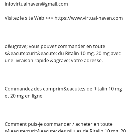
infovirtualhaven@gmail.com
Visitez le site Web >>> https://www.virtual-haven.com
o&ugrave; vous pouvez commander en toute
s&eacute;curit&eacute; du Ritalin 10 mg, 20 mg avec
une livraison rapide &agrave; votre adresse.
Commandez des comprim&eacute;s de Ritalin 10 mg
et 20 mg en ligne
Comment puis-je commander / acheter en toute
s&eacute;curit&eacute; des pilules de Ritalin 10 mg, 20