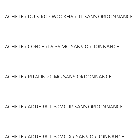
ACHETER DU SIROP WOCKHARDT SANS ORDONNANCE
ACHETER CONCERTA 36 MG SANS ORDONNANCE
ACHETER RITALIN 20 MG SANS ORDONNANCE
ACHETER ADDERALL 30MG IR SANS ORDONNANCE
ACHETER ADDERALL 30MG XR SANS ORDONNANCE