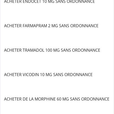
ACHETER ENDOCET 10 MG SANS ORDONNANCE
ACHETER FARMAPRAM 2 MG SANS ORDONNANCE
ACHETER TRAMADOL 100 MG SANS ORDONNANCE
ACHETER VICODIN 10 MG SANS ORDONNANCE
ACHETER DE LA MORPHINE 60 MG SANS ORDONNANCE