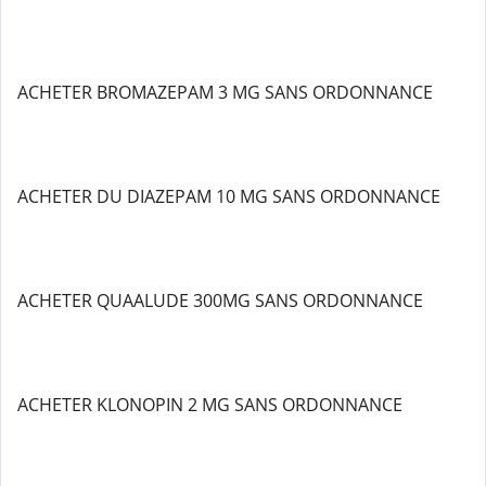
ACHETER BROMAZEPAM 3 MG SANS ORDONNANCE
ACHETER DU DIAZEPAM 10 MG SANS ORDONNANCE
ACHETER QUAALUDE 300MG SANS ORDONNANCE
ACHETER KLONOPIN 2 MG SANS ORDONNANCE