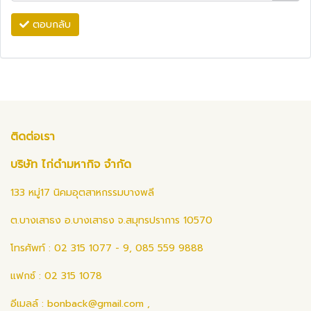
ตอบกลับ
ติดต่อเรา
บริษัท ไก่ดำมหากิจ จำกัด
133 หมู่17 นิคมอุตสาหกรรมบางพลี
ต.บางเสาธง อ.บางเสาธง จ.สมุทรปราการ 10570
โทรศัพท์ : 02 315 1077 - 9, 085 559 9888
แฟกซ์ : 02 315 1078
อีเมลล์ :
bonback@gmail.com
,