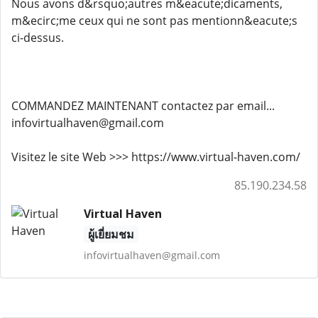
Nous avons d&rsquo;autres m&eacute;dicaments,
m&ecirc;me ceux qui ne sont pas mentionn&eacute;s
ci-dessus.
COMMANDEZ MAINTENANT contactez par email...
infovirtualhaven@gmail.com
Visitez le site Web >>> https://www.virtual-haven.com/
85.190.234.58
Virtual Haven
ผู้เยี่ยมชม
infovirtualhaven@gmail.com