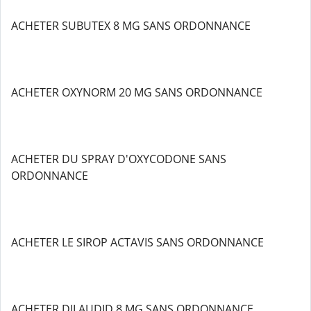
ACHETER SUBUTEX 8 MG SANS ORDONNANCE
ACHETER OXYNORM 20 MG SANS ORDONNANCE
ACHETER DU SPRAY D'OXYCODONE SANS
ORDONNANCE
ACHETER LE SIROP ACTAVIS SANS ORDONNANCE
ACHETER DILAUDID 8 MG SANS ORDONNANCE