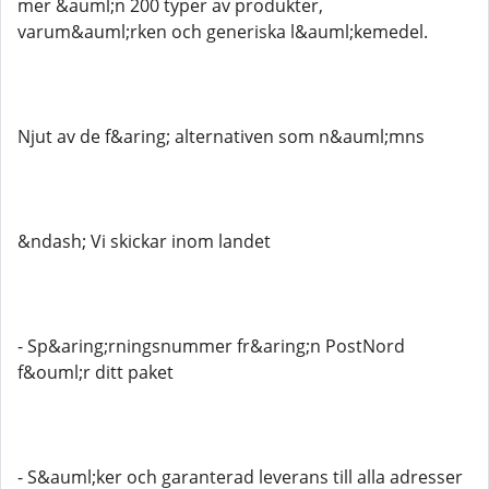
mer &auml;n 200 typer av produkter,
varum&auml;rken och generiska l&auml;kemedel.
Njut av de f&aring; alternativen som n&auml;mns
&ndash; Vi skickar inom landet
- Sp&aring;rningsnummer fr&aring;n PostNord
f&ouml;r ditt paket
- S&auml;ker och garanterad leverans till alla adresser