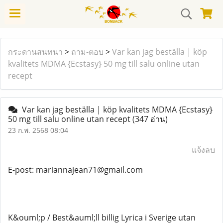
กระดานสนทนา
>
ถาม-ตอบ
>
Var kan jag beställa | köp
kvalitets MDMA {Ecstasy} 50 mg till salu online utan
recept
Var kan jag beställa | köp kvalitets MDMA {Ecstasy}
50 mg till salu online utan recept
(347 อ่าน)
23 ก.พ. 2568 08:04
แจ้งลบ
E-post: mariannajean71@gmail.com
K&ouml;p / Best&auml;ll billig Lyrica i Sverige utan