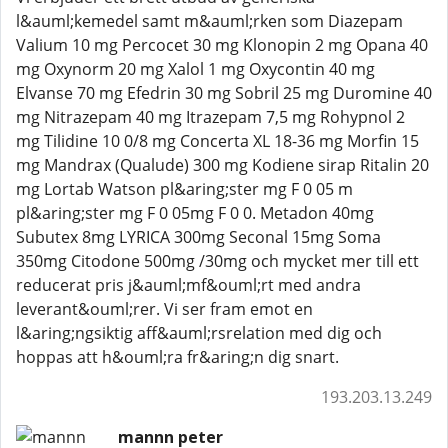
l&auml;kemedel samt m&auml;rken som Diazepam
Valium 10 mg Percocet 30 mg Klonopin 2 mg Opana 40
mg Oxynorm 20 mg Xalol 1 mg Oxycontin 40 mg
Elvanse 70 mg Efedrin 30 mg Sobril 25 mg Duromine 40
mg Nitrazepam 40 mg Itrazepam 7,5 mg Rohypnol 2
mg Tilidine 10 0/8 mg Concerta XL 18-36 mg Morfin 15
mg Mandrax (Qualude) 300 mg Kodiene sirap Ritalin 20
mg Lortab Watson pl&aring;ster mg F 0 05 m
pl&aring;ster mg F 0 05mg F 0 0. Metadon 40mg
Subutex 8mg LYRICA 300mg Seconal 15mg Soma
350mg Citodone 500mg /30mg och mycket mer till ett
reducerat pris j&auml;mf&ouml;rt med andra
leverant&ouml;rer. Vi ser fram emot en
l&aring;ngsiktig aff&auml;rsrelation med dig och
hoppas att h&ouml;ra fr&aring;n dig snart.
193.203.13.249
mannn peter