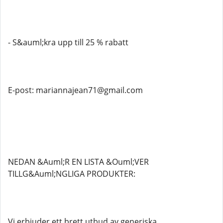
- S&auml;kra upp till 25 % rabatt
E-post: mariannajean71@gmail.com
NEDAN &Auml;R EN LISTA &Ouml;VER
TILLG&Auml;NGLIGA PRODUKTER:
Vi erbjuder ett brett utbud av generiska