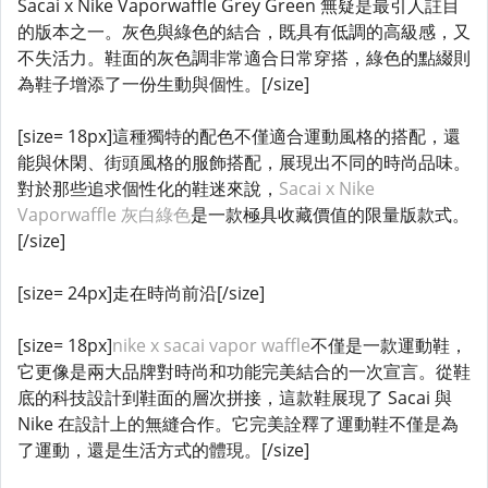
Sacai x Nike Vaporwaffle Grey Green 無疑是最引人註目
的版本之一。灰色與綠色的結合，既具有低調的高級感，又
不失活力。鞋面的灰色調非常適合日常穿搭，綠色的點綴則
為鞋子增添了一份生動與個性。[/size]
[size= 18px]這種獨特的配色不僅適合運動風格的搭配，還
能與休閑、街頭風格的服飾搭配，展現出不同的時尚品味。
對於那些追求個性化的鞋迷來說，
Sacai x Nike
Vaporwaffle 灰白綠色
是一款極具收藏價值的限量版款式。
[/size]
[size= 24px]走在時尚前沿[/size]
[size= 18px]
nike x sacai vapor waffle
不僅是一款運動鞋，
它更像是兩大品牌對時尚和功能完美結合的一次宣言。從鞋
底的科技設計到鞋面的層次拼接，這款鞋展現了 Sacai 與
Nike 在設計上的無縫合作。它完美詮釋了運動鞋不僅是為
了運動，還是生活方式的體現。[/size]