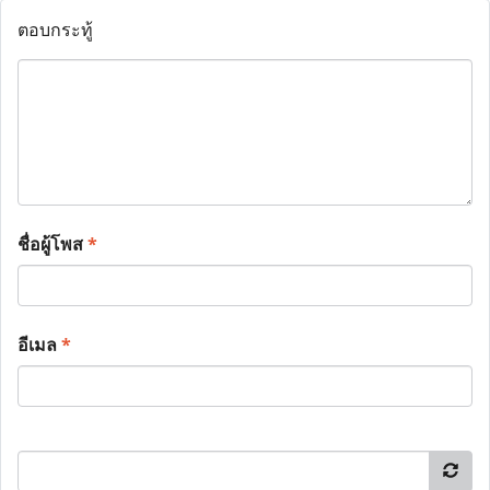
ตอบกระทู้
ชื่อผู้โพส
*
อีเมล
*