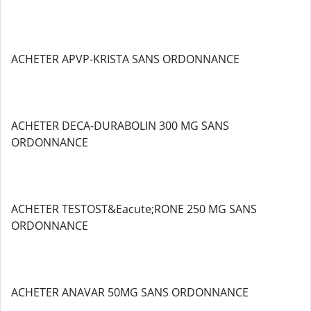
ACHETER APVP-KRISTA SANS ORDONNANCE
ACHETER DECA-DURABOLIN 300 MG SANS
ORDONNANCE
ACHETER TESTOST&Eacute;RONE 250 MG SANS
ORDONNANCE
ACHETER ANAVAR 50MG SANS ORDONNANCE