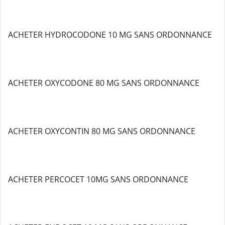
ACHETER HYDROCODONE 10 MG SANS ORDONNANCE
ACHETER OXYCODONE 80 MG SANS ORDONNANCE
ACHETER OXYCONTIN 80 MG SANS ORDONNANCE
ACHETER PERCOCET 10MG SANS ORDONNANCE