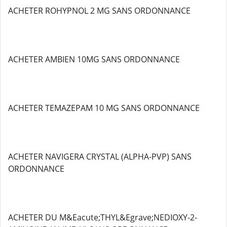
ACHETER ROHYPNOL 2 MG SANS ORDONNANCE
ACHETER AMBIEN 10MG SANS ORDONNANCE
ACHETER TEMAZEPAM 10 MG SANS ORDONNANCE
ACHETER NAVIGERA CRYSTAL (ALPHA-PVP) SANS
ORDONNANCE
ACHETER DU M&Eacute;THYL&Egrave;NEDIOXY-2-