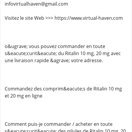
infovirtualhaven@gmail.com
Visitez le site Web >>> https://www.virtual-haven.com
o&ugrave; vous pouvez commander en toute
s&eacute;curit&eacute; du Ritalin 10 mg, 20 mg avec
une livraison rapide &agrave; votre adresse.
Commandez des comprim&eacute;s de Ritalin 10 mg
et 20 mg en ligne
Comment puis-je commander / acheter en toute
s&eacute;curit&eacute; des pilules de Ritalin 10 mg, 20