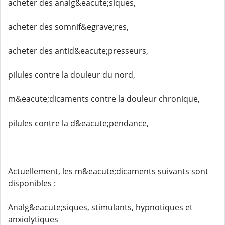
acheter des analg&eacute;siques,
acheter des somnif&egrave;res,
acheter des antid&eacute;presseurs,
pilules contre la douleur du nord,
m&eacute;dicaments contre la douleur chronique,
pilules contre la d&eacute;pendance,
Actuellement, les m&eacute;dicaments suivants sont
disponibles :
Analg&eacute;siques, stimulants, hypnotiques et
anxiolytiques