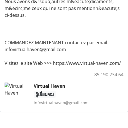
Nous avons d&rsquo;autres m&eacute;dicaments,
m&ecirc;me ceux qui ne sont pas mentionn&eacute;s
ci-dessus.
COMMANDEZ MAINTENANT contactez par email...
infovirtualhaven@gmail.com
Visitez le site Web >>> https://www.virtual-haven.com/
85.190.234.64
Virtual Haven
ผู้เยี่ยมชม
infovirtualhaven@gmail.com