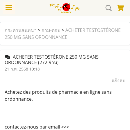
กระดานสนทนา
>
ถาม-ตอบ
>
ACHETER TESTOSTÉRONE
250 MG SANS ORDONNANCE
ACHETER TESTOSTÉRONE 250 MG SANS
ORDONNANCE
(272 อ่าน)
21 ก.พ. 2568 19:18
แจ้งลบ
Achetez des produits de pharmacie en ligne sans
ordonnance.
contactez-nous par email >>>