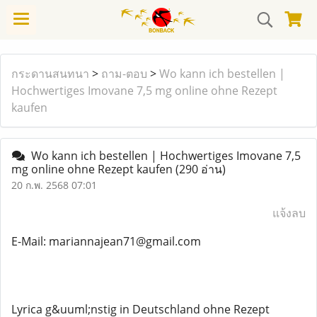
กระดานสนทนา
>
ถาม-ตอบ
>
Wo kann ich bestellen |
Hochwertiges Imovane 7,5 mg online ohne Rezept
kaufen
Wo kann ich bestellen | Hochwertiges Imovane 7,5
mg online ohne Rezept kaufen
(290 อ่าน)
20 ก.พ. 2568 07:01
แจ้งลบ
E-Mail: mariannajean71@gmail.com
Lyrica g&uuml;nstig in Deutschland ohne Rezept