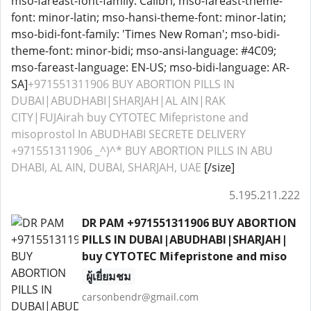
mso-fareast-font-family: Calibri; mso-fareast-theme-
font: minor-latin; mso-hansi-theme-font: minor-latin;
mso-bidi-font-family: 'Times New Roman'; mso-bidi-
theme-font: minor-bidi; mso-ansi-language: #4C09;
mso-fareast-language: EN-US; mso-bidi-language: AR-
SA]
+971551311906 BUY ABORTION PILLS IN
DUBAI|ABUDHABI|SHARJAH|AL AIN|RAK
CITY|FUJAirah buy CYTOTEC Mifepristone and
misoprostol In ABUDHABI SECRETE DELIVERY
+971551311906 _^)^* BUY ABORTION PILLS IN ABU
DHABI, AL AIN, DUBAI, SHARJAH, UAE
[/size]
5.195.211.222
DR PAM +971551311906 BUY ABORTION
PILLS IN DUBAI|ABUDHABI|SHARJAH|
buy CYTOTEC Mifepristone and miso
ผู้เยี่ยมชม
carsonbendr@gmail.com