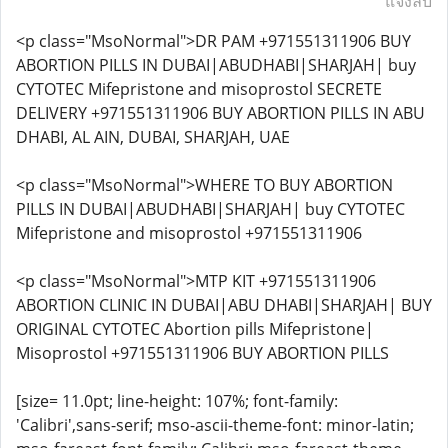
แจ้งลบ
<p class="MsoNormal">DR PAM +971551311906 BUY
ABORTION PILLS IN DUBAI|ABUDHABI|SHARJAH| buy
CYTOTEC Mifepristone and misoprostol SECRETE
DELIVERY +971551311906 BUY ABORTION PILLS IN ABU
DHABI, AL AIN, DUBAI, SHARJAH, UAE
<p class="MsoNormal">WHERE TO BUY ABORTION
PILLS IN DUBAI|ABUDHABI|SHARJAH| buy CYTOTEC
Mifepristone and misoprostol +971551311906
<p class="MsoNormal">MTP KIT +971551311906
ABORTION CLINIC IN DUBAI|ABU DHABI|SHARJAH| BUY
ORIGINAL CYTOTEC Abortion pills Mifepristone|
Misoprostol +971551311906 BUY ABORTION PILLS
[size= 11.0pt; line-height: 107%; font-family:
'Calibri',sans-serif; mso-ascii-theme-font: minor-latin;