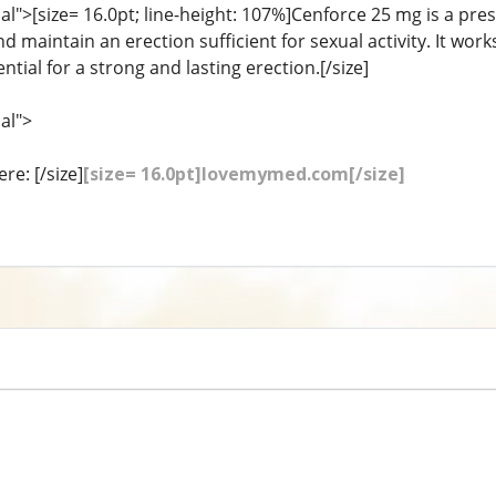
">[size= 16.0pt; line-height: 107%]Cenforce 25 mg is a pres
 maintain an erection sufficient for sexual activity. It wor
ntial for a strong and lasting erection.[/size]
al">
re: [/size]
[size= 16.0pt]lovemymed.com[/size]