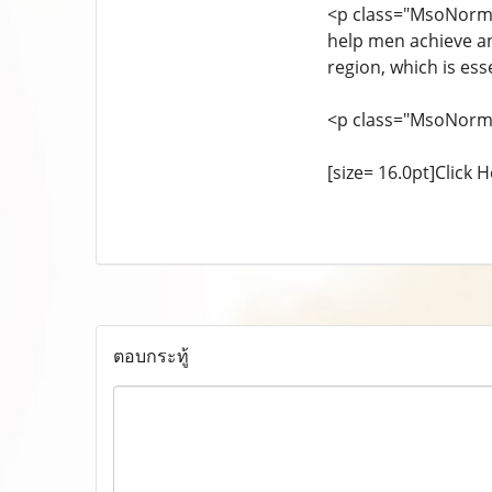
<p class="MsoNormal
help men achieve and
region, which is esse
<p class="MsoNorm
[size= 16.0pt]Click He
ตอบกระทู้