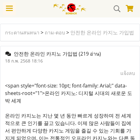
กระดานสนทนา
>
ถาม-ตอบ
>
안전한 온라인 카지노 가입법
안전한 온라인 카지노 가입법
(219 อ่าน)
18 ก.พ. 2568 18:16
แจ้งลบ
<span style="font-size: 10pt; font-family: Arial;" data-
sheets-root="1">온라인 카지노: 디지털 시대의 새로운 도
박 세계
온라인 카지노는 지난 몇 년 동안 빠르게 성장하며 전 세계
적으로 큰 인기를 끌고 있습니다. 이제 많은 사람들이 집에
서 편안하게 다양한 카지노 게임을 즐길 수 있는 기회를 가
지게 되었으며, 이는 전통적인 오프라인 카지노와는 다른 독