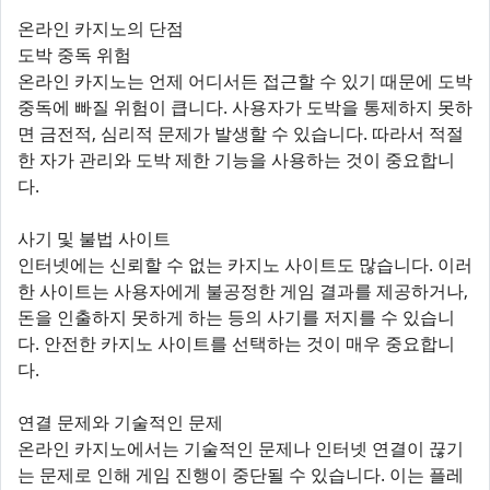
온라인 카지노의 단점
도박 중독 위험
온라인 카지노는 언제 어디서든 접근할 수 있기 때문에 도박
중독에 빠질 위험이 큽니다. 사용자가 도박을 통제하지 못하
면 금전적, 심리적 문제가 발생할 수 있습니다. 따라서 적절
한 자가 관리와 도박 제한 기능을 사용하는 것이 중요합니
다.
사기 및 불법 사이트
인터넷에는 신뢰할 수 없는 카지노 사이트도 많습니다. 이러
한 사이트는 사용자에게 불공정한 게임 결과를 제공하거나,
돈을 인출하지 못하게 하는 등의 사기를 저지를 수 있습니
다. 안전한 카지노 사이트를 선택하는 것이 매우 중요합니
다.
연결 문제와 기술적인 문제
온라인 카지노에서는 기술적인 문제나 인터넷 연결이 끊기
는 문제로 인해 게임 진행이 중단될 수 있습니다. 이는 플레