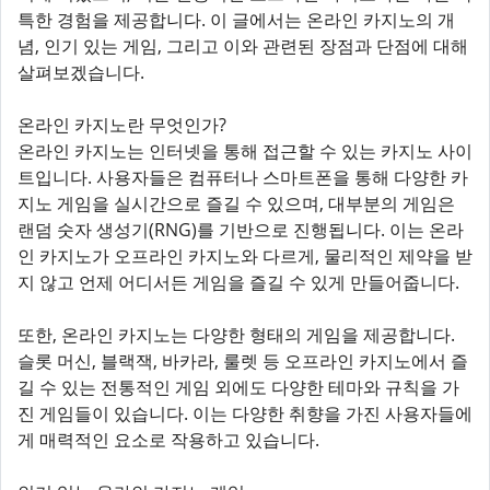
특한 경험을 제공합니다. 이 글에서는 온라인 카지노의 개
념, 인기 있는 게임, 그리고 이와 관련된 장점과 단점에 대해
살펴보겠습니다.
온라인 카지노란 무엇인가?
온라인 카지노는 인터넷을 통해 접근할 수 있는 카지노 사이
트입니다. 사용자들은 컴퓨터나 스마트폰을 통해 다양한 카
지노 게임을 실시간으로 즐길 수 있으며, 대부분의 게임은
랜덤 숫자 생성기(RNG)를 기반으로 진행됩니다. 이는 온라
인 카지노가 오프라인 카지노와 다르게, 물리적인 제약을 받
지 않고 언제 어디서든 게임을 즐길 수 있게 만들어줍니다.
또한, 온라인 카지노는 다양한 형태의 게임을 제공합니다.
슬롯 머신, 블랙잭, 바카라, 룰렛 등 오프라인 카지노에서 즐
길 수 있는 전통적인 게임 외에도 다양한 테마와 규칙을 가
진 게임들이 있습니다. 이는 다양한 취향을 가진 사용자들에
게 매력적인 요소로 작용하고 있습니다.