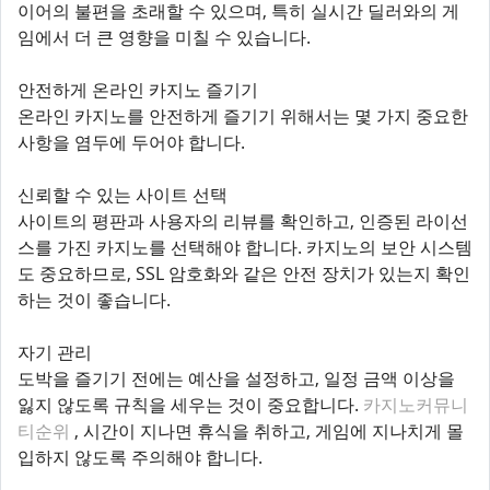
이어의 불편을 초래할 수 있으며, 특히 실시간 딜러와의 게
임에서 더 큰 영향을 미칠 수 있습니다.
안전하게 온라인 카지노 즐기기
온라인 카지노를 안전하게 즐기기 위해서는 몇 가지 중요한
사항을 염두에 두어야 합니다.
신뢰할 수 있는 사이트 선택
사이트의 평판과 사용자의 리뷰를 확인하고, 인증된 라이선
스를 가진 카지노를 선택해야 합니다. 카지노의 보안 시스템
도 중요하므로, SSL 암호화와 같은 안전 장치가 있는지 확인
하는 것이 좋습니다.
자기 관리
도박을 즐기기 전에는 예산을 설정하고, 일정 금액 이상을
잃지 않도록 규칙을 세우는 것이 중요합니다.
카지노커뮤니
티순위
, 시간이 지나면 휴식을 취하고, 게임에 지나치게 몰
입하지 않도록 주의해야 합니다.