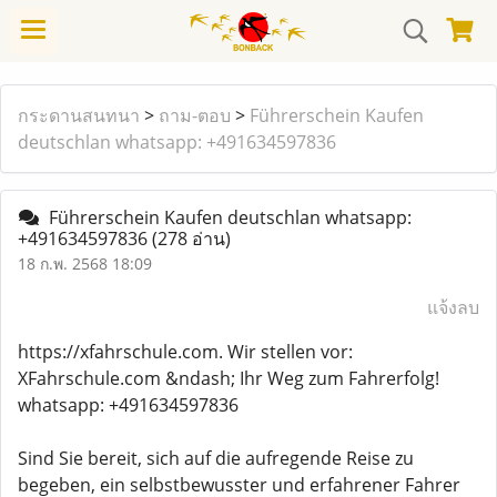
กระดานสนทนา
>
ถาม-ตอบ
>
Führerschein Kaufen
deutschlan whatsapp: +491634597836
Führerschein Kaufen deutschlan whatsapp:
+491634597836
(278 อ่าน)
18 ก.พ. 2568 18:09
แจ้งลบ
https://xfahrschule.com. Wir stellen vor:
XFahrschule.com &ndash; Ihr Weg zum Fahrerfolg!
whatsapp: +491634597836
Sind Sie bereit, sich auf die aufregende Reise zu
begeben, ein selbstbewusster und erfahrener Fahrer