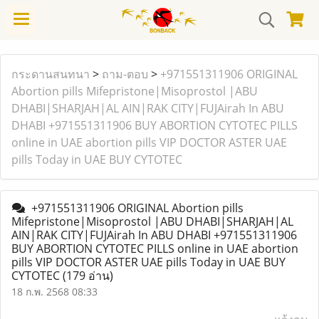
กระดานสนทนา
>
ถาม-ตอบ
>
+971551311906 ORIGINAL
Abortion pills Mifepristone|Misoprostol |ABU
DHABI|SHARJAH|AL AIN|RAK CITY|FUJAirah In ABU
DHABI +971551311906 BUY ABORTION CYTOTEC PILLS
online in UAE abortion pills VIP DOCTOR ASTER UAE
pills Today in UAE BUY CYTOTEC
+971551311906 ORIGINAL Abortion pills
Mifepristone|Misoprostol |ABU DHABI|SHARJAH|AL
AIN|RAK CITY|FUJAirah In ABU DHABI +971551311906
BUY ABORTION CYTOTEC PILLS online in UAE abortion
pills VIP DOCTOR ASTER UAE pills Today in UAE BUY
CYTOTEC
(179 อ่าน)
18 ก.พ. 2568 08:33