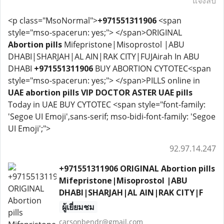
แจ้งลบ
<p class="MsoNormal">
+971551311906
<span
style="mso-spacerun: yes;"> </span>ORIGINAL
Abortion pills
Mifepristone|Misoprostol |ABU
DHABI|SHARJAH|AL AIN|RAK CITY|FUJAirah In ABU
DHABI
+971551311906
BUY ABORTION CYTOTEC<span
style="mso-spacerun: yes;"> </span>PILLS online in
UAE
abortion pills VIP DOCTOR ASTER UAE pills
Today in UAE BUY CYTOTEC <span style="font-family:
'Segoe UI Emoji',sans-serif; mso-bidi-font-family: 'Segoe
UI Emoji';">
92.97.14.247
+971551311906 ORIGINAL Abortion pills
Mifepristone|Misoprostol |ABU
DHABI|SHARJAH|AL AIN|RAK CITY|F
ผู้เยี่ยมชม
carsonbendr@gmail.com