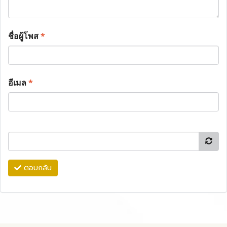
ชื่อผู้โพส
*
อีเมล
*
ตอบกลับ