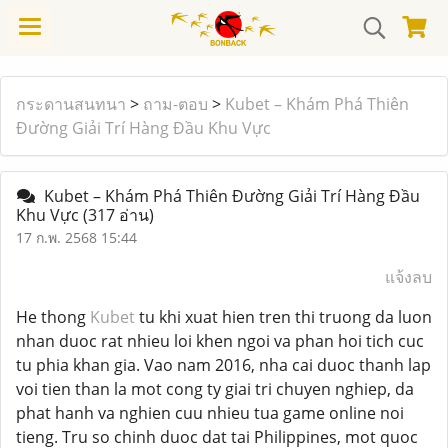
กระดานสนทนา
>
ถาม-ตอบ
>
Kubet – Khám Phá Thiên
Đường Giải Trí Hàng Đầu Khu Vực
Kubet – Khám Phá Thiên Đường Giải Trí Hàng Đầu
Khu Vực
(317 อ่าน)
17 ก.พ. 2568 15:44
แจ้งลบ
He thong
Kubet
tu khi xuat hien tren thi truong da luon
nhan duoc rat nhieu loi khen ngoi va phan hoi tich cuc
tu phia khan gia. Vao nam 2016, nha cai duoc thanh lap
voi tien than la mot cong ty giai tri chuyen nghiep, da
phat hanh va nghien cuu nhieu tua game online noi
tieng. Tru so chinh duoc dat tai Philippines, mot quoc