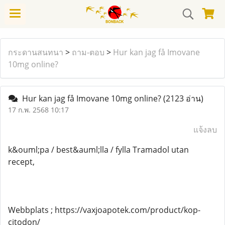
กระดานสนทนา
>
ถาม-ตอบ
>
Hur kan jag få Imovane
10mg online?
Hur kan jag få Imovane 10mg online?
(2123 อ่าน)
17 ก.พ. 2568 10:17
แจ้งลบ
k&ouml;pa / best&auml;lla / fylla Tramadol utan
recept,
Webbplats ; https://vaxjoapotek.com/product/kop-
citodon/