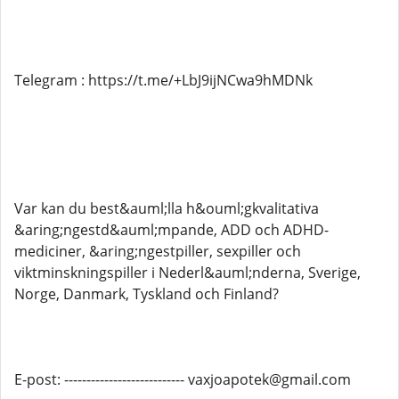
Telegram : https://t.me/+LbJ9ijNCwa9hMDNk
Var kan du best&auml;lla h&ouml;gkvalitativa
&aring;ngestd&auml;mpande, ADD och ADHD-
mediciner, &aring;ngestpiller, sexpiller och
viktminskningspiller i Nederl&auml;nderna, Sverige,
Norge, Danmark, Tyskland och Finland?
E-post: --------------------------- vaxjoapotek@gmail.com