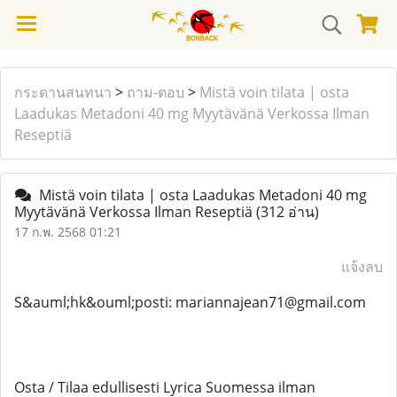
กระดานสนทนา
>
ถาม-ตอบ
>
Mistä voin tilata | osta
Laadukas Metadoni 40 mg Myytävänä Verkossa Ilman
Reseptiä
Mistä voin tilata | osta Laadukas Metadoni 40 mg
Myytävänä Verkossa Ilman Reseptiä
(312 อ่าน)
17 ก.พ. 2568 01:21
แจ้งลบ
S&auml;hk&ouml;posti: mariannajean71@gmail.com
Osta / Tilaa edullisesti Lyrica Suomessa ilman