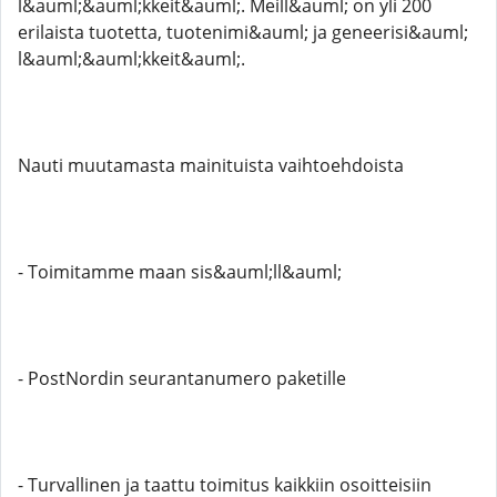
l&auml;&auml;kkeit&auml;. Meill&auml; on yli 200
erilaista tuotetta, tuotenimi&auml; ja geneerisi&auml;
l&auml;&auml;kkeit&auml;.
Nauti muutamasta mainituista vaihtoehdoista
- Toimitamme maan sis&auml;ll&auml;
- PostNordin seurantanumero paketille
- Turvallinen ja taattu toimitus kaikkiin osoitteisiin