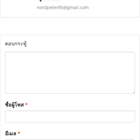
nordpeter85@gmail.com
ตอบกระทู้
ชื่อผู้โพส
*
อีเมล
*