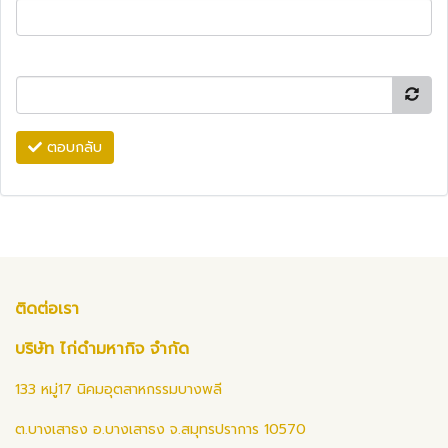
ตอบกลับ
ติดต่อเรา
บริษัท ไก่ดำมหากิจ จำกัด
133 หมู่17 นิคมอุตสาหกรรมบางพลี
ต.บางเสาธง อ.บางเสาธง จ.สมุทรปราการ 10570