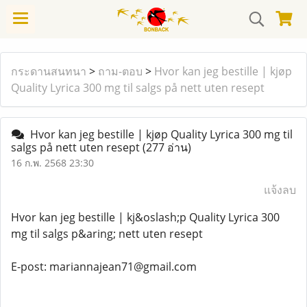
กระดานสนทนา
>
ถาม-ตอบ
>
Hvor kan jeg bestille | kjøp
Quality Lyrica 300 mg til salgs på nett uten resept
Hvor kan jeg bestille | kjøp Quality Lyrica 300 mg til
salgs på nett uten resept
(277 อ่าน)
16 ก.พ. 2568 23:30
แจ้งลบ
Hvor kan jeg bestille | kj&oslash;p Quality Lyrica 300
mg til salgs p&aring; nett uten resept
E-post: mariannajean71@gmail.com