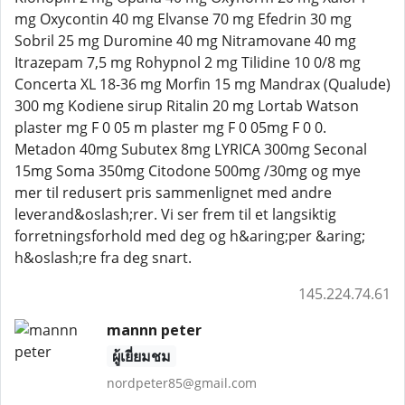
mg Oxycontin 40 mg Elvanse 70 mg Efedrin 30 mg
Sobril 25 mg Duromine 40 mg Nitramovane 40 mg
Itrazepam 7,5 mg Rohypnol 2 mg Tilidine 10 0/8 mg
Concerta XL 18-36 mg Morfin 15 mg Mandrax (Qualude)
300 mg Kodiene sirup Ritalin 20 mg Lortab Watson
plaster mg F 0 05 m plaster mg F 0 05mg F 0 0.
Metadon 40mg Subutex 8mg LYRICA 300mg Seconal
15mg Soma 350mg Citodone 500mg /30mg og mye
mer til redusert pris sammenlignet med andre
leverand&oslash;rer. Vi ser frem til et langsiktig
forretningsforhold med deg og h&aring;per &aring;
h&oslash;re fra deg snart.
145.224.74.61
mannn peter
ผู้เยี่ยมชม
nordpeter85@gmail.com