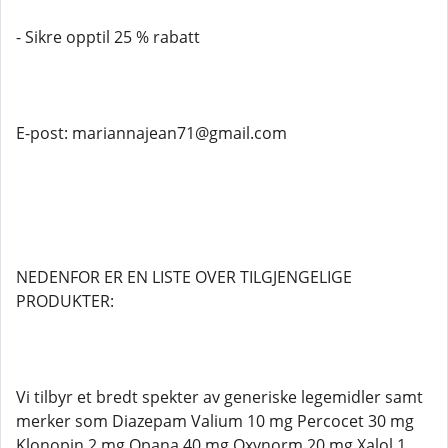
- Sikre opptil 25 % rabatt
E-post: mariannajean71@gmail.com
NEDENFOR ER EN LISTE OVER TILGJENGELIGE
PRODUKTER:
Vi tilbyr et bredt spekter av generiske legemidler samt
merker som Diazepam Valium 10 mg Percocet 30 mg
Klonopin 2 mg Opana 40 mg Oxynorm 20 mg Xalol 1