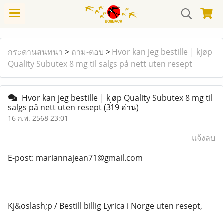
กระดานสนทนา
>
ถาม-ตอบ
>
Hvor kan jeg bestille | kjøp
Quality Subutex 8 mg til salgs på nett uten resept
Hvor kan jeg bestille | kjøp Quality Subutex 8 mg til
salgs på nett uten resept
(319 อ่าน)
16 ก.พ. 2568 23:01
แจ้งลบ
E-post: mariannajean71@gmail.com
Kj&oslash;p / Bestill billig Lyrica i Norge uten resept,