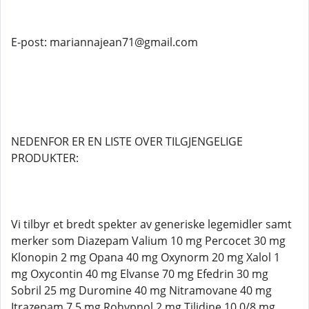
E-post: mariannajean71@gmail.com
NEDENFOR ER EN LISTE OVER TILGJENGELIGE
PRODUKTER:
Vi tilbyr et bredt spekter av generiske legemidler samt
merker som Diazepam Valium 10 mg Percocet 30 mg
Klonopin 2 mg Opana 40 mg Oxynorm 20 mg Xalol 1
mg Oxycontin 40 mg Elvanse 70 mg Efedrin 30 mg
Sobril 25 mg Duromine 40 mg Nitramovane 40 mg
Itrazepam 7,5 mg Rohypnol 2 mg Tilidine 10 0/8 mg