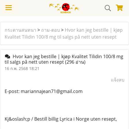
กระดานสนทนา
>
ถาม-ตอบ
>
Hvor kan jeg bestille | kjøp
Kvalitet Tilidin 100/8 mg til salgs på nett uten resept
Hvor kan jeg bestille | kjøp Kvalitet Tilidin 100/8 mg
til salgs på nett uten resept
(296 อ่าน)
16 ก.พ. 2568 18:21
แจ้งลบ
E-post: mariannajean71@gmail.com
Kj&oslash;p / Bestill billig Lyrica i Norge uten resept,