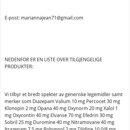
E-post: mariannajean71@gmail.com
NEDENFOR ER EN LISTE OVER TILGJENGELIGE
PRODUKTER:
Vi tilbyr et bredt spekter av generiske legemidler samt
merker som Diazepam Valium 10 mg Percocet 30 mg
Klonopin 2 mg Opana 40 mg Oxynorm 20 mg Xalol 1
mg Oxycontin 40 mg Elvanse 70 mg Efedrin 30 mg
Sobril 25 mg Duromine 40 mg Nitramovane 40 mg
Itrazepam 7,5 mg Rohypnol 2 mg Tilidine 10 0/8 mg