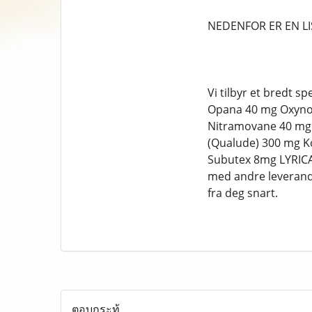
NEDENFOR ER EN LI
Vi tilbyr et bredt 
Opana 40 mg Oxynor
Nitramovane 40 mg 
(Qualude) 300 mg Ko
Subutex 8mg LYRICA
med andre leverand&
fra deg snart.
ตอบกระทู้