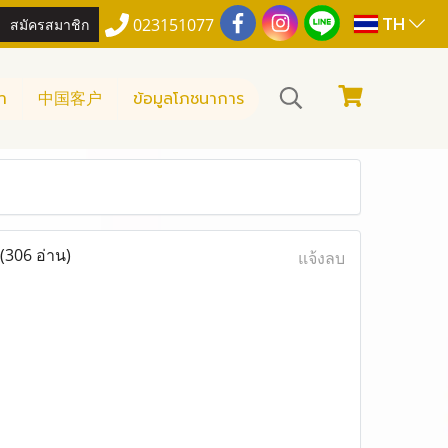
TH
สมัครสมาชิก
023151077
า
中国客户
ข้อมูลโภชนาการ
(306 อ่าน)
แจ้งลบ