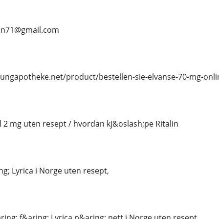
ean71@gmail.com
osungapotheke.net/product/bestellen-sie-elvanse-70-mg-onl
l 2 mg uten resept / hvordan kj&oslash;pe Ritalin
g; Lyrica i Norge uten resept,
ing; f&aring; Lyrica p&aring; nett i Norge uten resept,