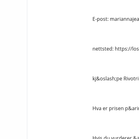
E-post: mariannaj
nettsted: https://l
kj&oslash;pe Rivotri
Hva er prisen p&arin
Hvis du vurderer &ar