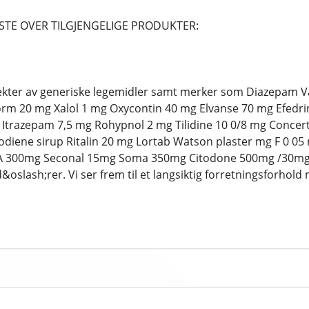
STE OVER TILGJENGELIGE PRODUKTER:
spekter av generiske legemidler samt merker som Diazepam
m 20 mg Xalol 1 mg Oxycontin 40 mg Elvanse 70 mg Efedri
Itrazepam 7,5 mg Rohypnol 2 mg Tilidine 10 0/8 mg Concer
diene sirup Ritalin 20 mg Lortab Watson plaster mg F 0 05
 300mg Seconal 15mg Soma 350mg Citodone 500mg /30mg o
oslash;rer. Vi ser frem til et langsiktig forretningsforhol