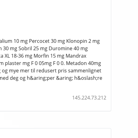
 Valium 10 mg Percocet 30 mg Klonopin 2 mg
n 30 mg Sobril 25 mg Duromine 40 mg
ta XL 18-36 mg Morfin 15 mg Mandrax
 m plaster mg F 0 05mg F 0 0. Metadon 40mg
g mye mer til redusert pris sammenlignet
d med deg og h&aring;per &aring; h&oslash;re
145.224.73.212