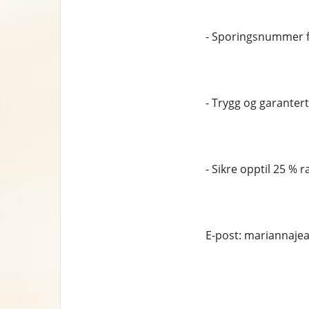
- Sporingsnummer f
- Trygg og garantert 
- Sikre opptil 25 % r
E-post: mariannaj