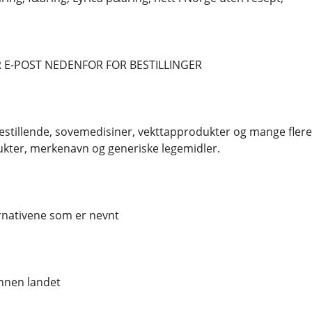
 E-POST NEDENFOR FOR BESTILLINGER
estillende, sovemedisiner, vekttapprodukter og mange flere
kter, merkenavn og generiske legemidler.
ernativene som er nevnt
nnen landet