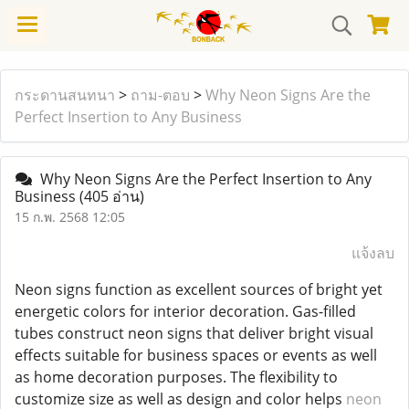
กระดานสนทนา
>
ถาม-ตอบ
>
Why Neon Signs Are the
Perfect Insertion to Any Business
Why Neon Signs Are the Perfect Insertion to Any
Business
(405 อ่าน)
15 ก.พ. 2568 12:05
แจ้งลบ
Neon signs function as excellent sources of bright yet
energetic colors for interior decoration. Gas-filled
tubes construct neon signs that deliver bright visual
effects suitable for business spaces or events as well
as home decoration purposes. The flexibility to
customize size as well as design and color helps
neon