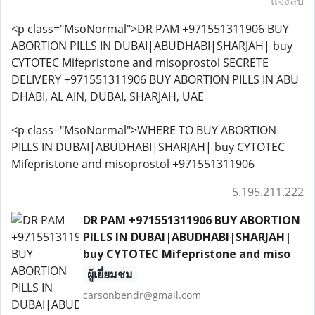
แจ้งลบ
<p class="MsoNormal">DR PAM +971551311906 BUY
ABORTION PILLS IN DUBAI|ABUDHABI|SHARJAH| buy
CYTOTEC Mifepristone and misoprostol SECRETE
DELIVERY +971551311906 BUY ABORTION PILLS IN ABU
DHABI, AL AIN, DUBAI, SHARJAH, UAE
<p class="MsoNormal">WHERE TO BUY ABORTION
PILLS IN DUBAI|ABUDHABI|SHARJAH| buy CYTOTEC
Mifepristone and misoprostol +971551311906
5.195.211.222
DR PAM +971551311906 BUY ABORTION
PILLS IN DUBAI|ABUDHABI|SHARJAH|
buy CYTOTEC Mifepristone and miso
ผู้เยี่ยมชม
carsonbendr@gmail.com