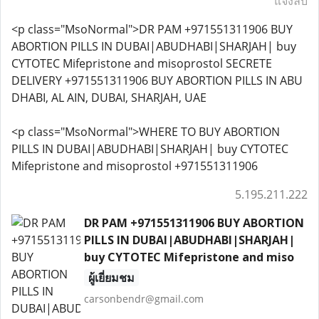
แจ้งลบ
<p class="MsoNormal">DR PAM +971551311906 BUY
ABORTION PILLS IN DUBAI|ABUDHABI|SHARJAH| buy
CYTOTEC Mifepristone and misoprostol SECRETE
DELIVERY +971551311906 BUY ABORTION PILLS IN ABU
DHABI, AL AIN, DUBAI, SHARJAH, UAE
<p class="MsoNormal">WHERE TO BUY ABORTION
PILLS IN DUBAI|ABUDHABI|SHARJAH| buy CYTOTEC
Mifepristone and misoprostol +971551311906
5.195.211.222
DR PAM +971551311906 BUY ABORTION
PILLS IN DUBAI|ABUDHABI|SHARJAH|
buy CYTOTEC Mifepristone and miso
ผู้เยี่ยมชม
carsonbendr@gmail.com