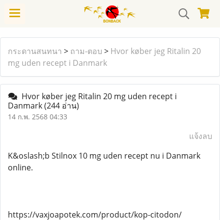
กระดานสนทนา
>
ถาม-ตอบ
>
Hvor køber jeg Ritalin 20
mg uden recept i Danmark
Hvor køber jeg Ritalin 20 mg uden recept i
Danmark
(244 อ่าน)
14 ก.พ. 2568 04:33
แจ้งลบ
K&oslash;b Stilnox 10 mg uden recept nu i Danmark
online.
https://vaxjoapotek.com/product/kop-citodon/