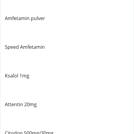
Amfetamin pulver
Speed ​​Amfetamin
Ksalol 1mg
Attentin 20mg
Citodon 500mg/30mg